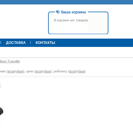
В корзине нет товаров
ДОСТАВКА
КОНТАКТЫ
ikon Travelite
нию (
возр
/
убыв
), цене (
возр
/
убыв
), рейтингу (
возр
/
убыв
)
00 р.
79 900 р.
395 000 р.
Т
Прицел ATN X-Sight-4k Pro,
Pulsar Apex LRF XQ50 С
3-14, день/ночь (до
дальномером
600м/400м), трубка 30мм,
фото/видео, IOS/Android, до
6000Дж, 940гр.