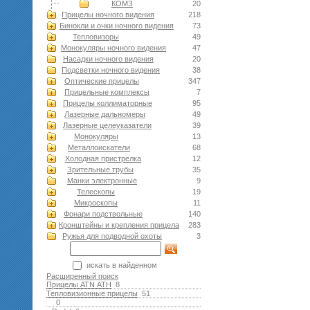
КОМЗ
20
Прицелы ночного видения
218
Бинокли и очки ночного видения
73
Тепловизоры
49
Монокуляры ночного видения
47
Насадки ночного видения
20
Подсветки ночного видения
38
Оптические прицелы
347
Прицельные комплексы
7
Прицелы коллиматорные
95
Лазерные дальномеры
49
Лазерные целеуказатели
39
Монокуляры
13
Металлоискатели
68
Холодная пристрелка
12
Зрительные трубы
35
Манки электронные
9
Телескопы
19
Микроскопы
11
Фонари подствольные
140
Кронштейны и крепления прицела
283
Ружья для подводной оxоты
3
искать в найденном
Расширенный поиск
Прицелы ATN АТН
8
Тепловизионные прицелы
51
0