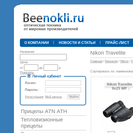
•
О КОМПАНИИ
НОВОСТИ И СТАТЬИ
ПРАЙС-ЛИСТ
Название
Nikon Travelite
Главная
/
Бинокли
/
Nikon
/
N
Цена
от
до
р.
Сортировать по: наименова
Показать
89 0
Логин:
Nikon Travelite
9x25 WP
Пароль:
Регистрация
Мой пароль
Войти
Прицелы ATN АТН
Тепловизионные
прицелы