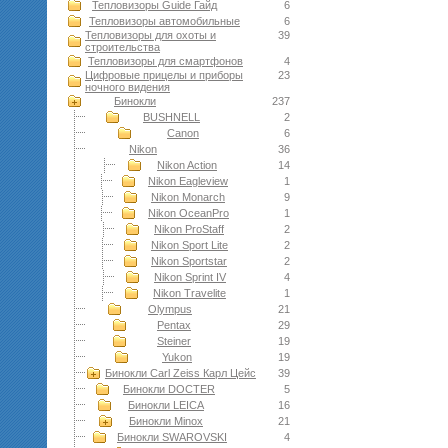
Тепловизоры Guide Гайд
6
Тепловизоры автомобильные
6
Тепловизоры для охоты и
39
строительства
Тепловизоры для смартфонов
4
Цифровые прицелы и приборы
23
ночного видения
Бинокли
237
BUSHNELL
2
Canon
6
Nikon
36
Nikon Action
14
Nikon Eagleview
1
Nikon Monarch
9
Nikon OceanPro
1
Nikon ProStaff
2
Nikon Sport Lite
2
Nikon Sportstar
2
Nikon Sprint IV
4
Nikon Travelite
1
Olympus
21
Pentax
29
Steiner
19
Yukon
19
Бинокли Carl Zeiss Карл Цейс
39
Бинокли DOCTER
5
Бинокли LEICA
16
Бинокли Minox
21
Бинокли SWAROVSKI
4