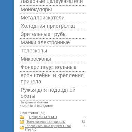
Лазерные целеуказатели
Монокуляры
Металлоискатели
Холодная пристрелка
Зрительные трубы
Манки электронные
Телескопы
Микроскопы
Фонари подствольные
Кронштейны и крепления
прицела
Ружья для подводной
оxоты
На данный момент
в магазине находится:
1 посетитель(ей)
Прицелы ATN АТН
8
Тепловизионные прицелы
51
Тепловизионные прицелы Trail
4
(Трэйл)