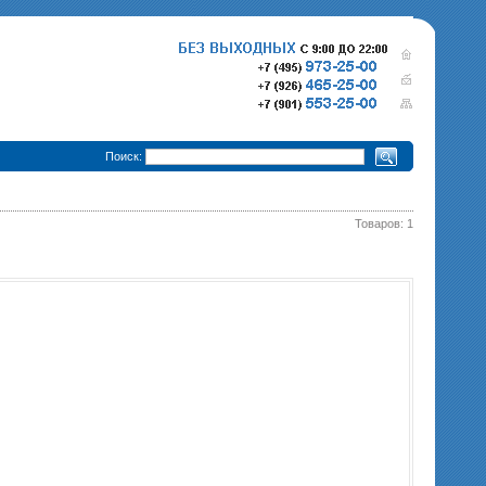
•
Поиск:
Товаров: 1
280 000 р.
365 000 р.
Тепловизионный прицел
Тепловизионный прице
Pulsar Trail XQ50
340 000 р.
Pulsar Trail XP50
епловизионный прицел
Pulsar Trail XP38