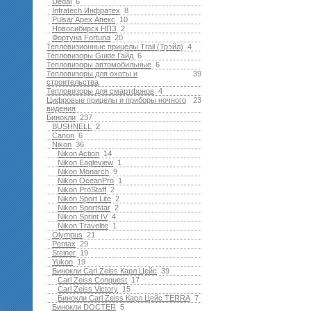
Dedal
6
Infratech Инфратех
8
Pulsar Apex Апекс
10
Новосибирск НПЗ
2
Фортуна Fortuna
20
Тепловизионные прицелы Trail (Трэйл)
4
Тепловизоры Guide Гайд
6
Тепловизоры автомобильные
6
Тепловизоры для охоты и
39
строительства
Тепловизоры для смартфонов
4
Цифровые прицелы и приборы ночного
23
видения
Бинокли
237
BUSHNELL
2
Canon
6
Nikon
36
Nikon Action
14
Nikon Eagleview
1
Nikon Monarch
9
Nikon OceanPro
1
Nikon ProStaff
2
Nikon Sport Lite
2
Nikon Sportstar
2
Nikon Sprint IV
4
Nikon Travelite
1
Olympus
21
Pentax
29
Steiner
19
Yukon
19
Бинокли Carl Zeiss Карл Цейс
39
Carl Zeiss Conquest
17
Carl Zeiss Victory
15
Бинокли Carl Zeiss Карл Цейс TERRA
7
Бинокли DOCTER
5