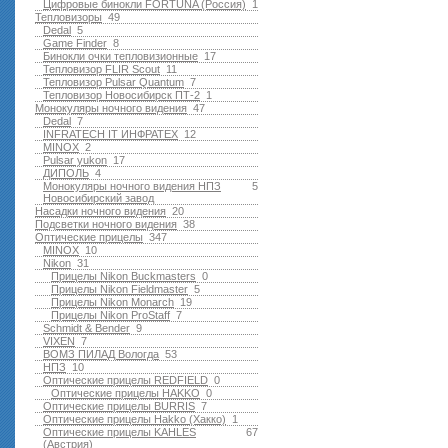
Цифровые бинокли FORTUNA (Россия)
1
Тепловизоры
49
Dedal
5
Game Finder
8
Бинокли очки тепловизионные
17
Тепловизор FLIR Scout
11
Тепловизор Pulsar Quantum
7
Тепловизор Новосибирск ПТ-2
1
Монокуляры ночного видения
47
Dedal
7
INFRATECH IT ИНФРАТЕХ
12
MINOX
2
Pulsar yukon
17
ДИПОЛЬ
4
Монокуляры ночного видения НПЗ
5
Новосибирский завод
Насадки ночного видения
20
Подсветки ночного видения
38
Оптические прицелы
347
MINOX
10
Nikon
31
Прицелы Nikon Buckmasters
0
Прицелы Nikon Fieldmaster
5
Прицелы Nikon Monarch
19
Прицелы Nikon ProStaff
7
Schmidt & Bender
9
VIXEN
7
ВОМЗ ПИЛАД Вологда
53
НПЗ
10
Оптические прицелы REDFIELD
0
Оптические прицелы HAKKO
0
Оптические прицелы BURRIS
7
Оптические прицелы Hakko (Хакко)
1
Оптические прицелы KAHLES
67
(Австрия)