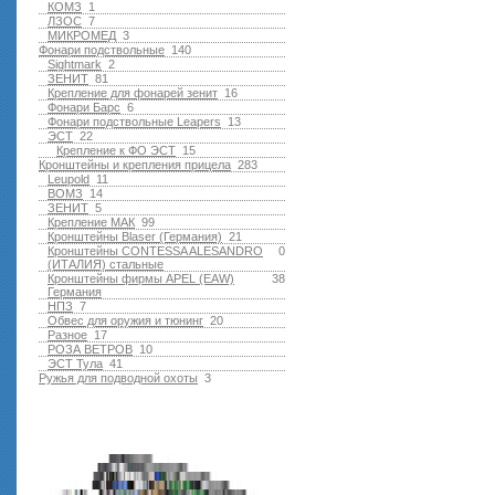
КОМЗ
1
ЛЗОС
7
МИКРОМЕД
3
Фонари подствольные
140
Sightmark
2
ЗЕНИТ
81
Крепление для фонарей зенит
16
Фонари Барс
6
Фонари подствольные Leapers
13
ЭСТ
22
Крепление к ФО ЭСТ
15
Кронштейны и крепления прицела
283
Leupold
11
ВОМЗ
14
ЗЕНИТ
5
Крепление МАК
99
Кронштейны Blaser (Германия)
21
Кронштейны CONTESSA ALESANDRO
0
(ИТАЛИЯ) стальные
Кронштейны фирмы APEL (EAW)
38
Германия
НПЗ
7
Обвес для оружия и тюнинг
20
Разное
17
РОЗА ВЕТРОВ
10
ЭСТ Тула
41
Ружья для подводной оxоты
3