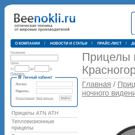
•
О КОМПАНИИ
НОВОСТИ И СТАТЬИ
ПРАЙС-ЛИСТ
Д
Название
Прицелы 
Цена
Красногор
от
до
р.
Показать
89 000 р
Главная
/
Приц
Логин:
ночного виден
Пароль:
Регистрация
Мой пароль
Войти
Прицелы ATN АТН
Тепловизионные
прицелы