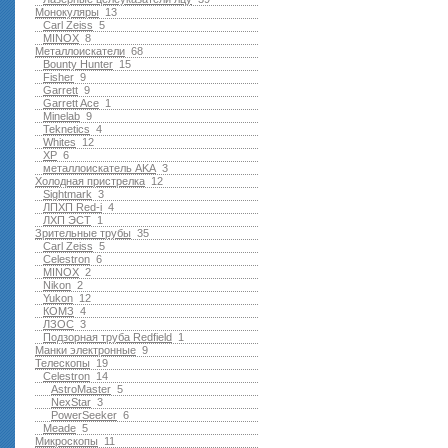
Монокуляры
13
Carl Zeiss
5
MINOX
8
Металлоискатели
68
Bounty Hunter
15
Fisher
9
Garrett
9
Garrett Ace
1
Minelab
9
Teknetics
4
Whites
12
XP
6
металлоискатель AKA
3
Холодная пристрелка
12
Sightmark
3
ЛПХП Red-i
4
ЛХП ЭСТ
1
Зрительные трубы
35
Carl Zeiss
5
Celestron
6
MINOX
2
Nikon
2
Yukon
12
КОМЗ
4
ЛЗОС
3
Подзорная труба Redfield
1
Манки электронные
9
Телескопы
19
Celestron
14
AstroMaster
5
NexStar
3
PowerSeeker
6
Meade
5
Микроскопы
11