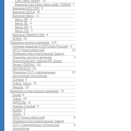
Carl Zeiss Victory
15
Бинокли Carl Zeiss Карл Цейс TERRA
7
Бинокли DOCTER
5
Бинокли LEICA
16
Бинокли Minox
21
Minox BF
4
Minox BL
4
Minox BV
6
Minox HG
7
Бинокли SWAROVSKI
4
КОМЗ
20
Прицелы ночного видения
218
Ночные прицелы FORTUNA (Россия)
4
НПЗ (Новосибирский
13
Приборостростроительный Завод)
Прицелы ночного видения
3
Красногорского завода НП Зенит
Дедал (DEDAL)
50
INFRATECH
26
Прицелы СОТ-современные
22
оптические технологии
Combat
5
Pulsar Yukon
76
Диполь
19
Бинокли и очки ночного видения
73
Dedal
8
Yukon
24
ДИПОЛЬ
11
Комбат Combat
8
КОМЗ
3
ЛЗОС
4
НПЗ (Новосибирский
8
Приборостростроительный Завод)
СОТ Современные оптические
6
технологии