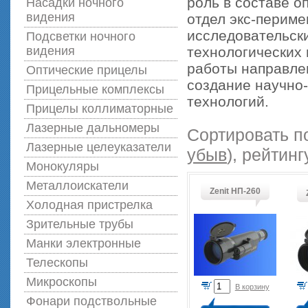
роль в составе о
Насадки ночного
видения
отдел экс-перим
исследовательски
Подсветки ночного
видения
технологических 
работы направле
Оптические прицелы
создание научно-
Прицельные комплексы
технологий.
Прицелы коллиматорные
Лазерные дальномеры
Сортировать п
Лазерные целеуказатели
убыв
), рейтинг
Монокуляры
Металлоискатели
Zenit НП-260
Холодная пристрелка
Зрительные трубы
Манки электронные
Телескопы
Микроскопы
В корзину
Фонари подствольные