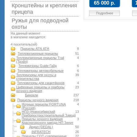
65 000 р.
Кронштейны и крепления
прицела
Подробнее
Ружья для подводной
оxоты
На данный момент
в магазине находится:
4 посетитель(ей)
Прицелы ATN АТН
8
Тепловизионные прицелы
51
Тепловизионные прицелы Trail
4
(Трэйл)
Тепловизоры Guide Гайд
6
Тепловизоры автомобильные
6
Тепловизоры для охоты и
39
строительства
Тепловизоры для смартфонов
4
Цифровые прицелы и приборы
23
ночного видения
Бинокли
237
Прицелы ночного видения
218
Ночные прицелы FORTUNA
4
(Россия)
НПЗ (Новосибирский
13
Приборостростроительный Завод)
Прицелы ночного видения
3
Красногорского завода НП Зенит
Дедал (DEDAL)
50
INFRATECH
26
Прицелы СОТ-современные
22