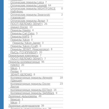
Оптические прицелы Leica
7
Оптические прицелы Leupold
64
Оптические прицелы NIGHTFORCE
0
Найтфорс
Оптические прицелы Swarovski
2
(сваровски)
Оптические прицелы Дедал
3
ПОСП (БЕЛОМО-ЗЕНИТ)
25
прицел Docter
13
Прицелы Hawke
4
Прицелы Carl Zeiss
3
Прицелы KAPS
3
Прицелы Yukon
0
Прицелы Yukon Jaeger
0
Прицелы Yukon (Craft)
0
Прицелы ЗЕНИТ (Красногорск)
8
РЫСЬ (ТОЧПРИБОР)
20
Прицельные комплексы
7
ПОСП (БЕЛОМО-ЗЕНИТ)
7
Прицелы коллиматорные
95
HAKKO
20
Nikon
1
Pentax
0
ЗЕНИТ-БЕЛОМО
8
Коллиматорные прицелы Aimpoint
18
(Швеция)
Коллиматорные прицелы Docter
23
Доктор
Коллиматорные прицелы EOTech
16
Коллиматорные прицелы SightMark
9
Лазерные дальномеры
49
Newcon
1
Nikon
2
Лазерные целеуказатели
39
Лазерные целеуказатели лцу
39