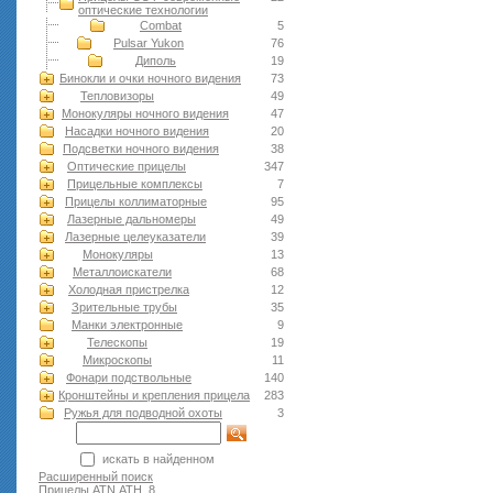
оптические технологии
Combat
5
Pulsar Yukon
76
Диполь
19
Бинокли и очки ночного видения
73
Тепловизоры
49
Монокуляры ночного видения
47
Насадки ночного видения
20
Подсветки ночного видения
38
Оптические прицелы
347
Прицельные комплексы
7
Прицелы коллиматорные
95
Лазерные дальномеры
49
Лазерные целеуказатели
39
Монокуляры
13
Металлоискатели
68
Холодная пристрелка
12
Зрительные трубы
35
Манки электронные
9
Телескопы
19
Микроскопы
11
Фонари подствольные
140
Кронштейны и крепления прицела
283
Ружья для подводной оxоты
3
искать в найденном
Расширенный поиск
Прицелы ATN АТН
8