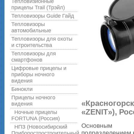
Тепловизионные
прицелы Trail (Трэйл)
Тепловизоры Guide Гайд
Тепловизоры
автомобильные
Тепловизоры для охоты
и строительства
Тепловизоры для
смартфонов
Цифровые прицелы и
приборы ночного
видения
Бинокли
Прицелы ночного
«Красногорск
видения
«ZENIT»), Рос
Ночные прицелы
FORTUNA (Россия)
Основным
НПЗ (Новосибирский
подразделением 
Приборостростроительный