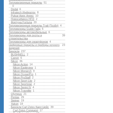
Тепловизионные прицелы
51
0
Dedal
6
Infratech Инфратех
8
Pulsar Apex Апекс
10
Новосибирск НПЗ
2
Фортуна Fortuna
20
Тепловизионные прицелы Trail (Трэйл)
4
Тепловизоры Guide Гайд
6
Тепловизоры автомобильные
6
Тепловизоры для охоты и
39
строительства
Тепловизоры для смартфонов
4
Цифровые прицелы и приборы ночного
23
видения
Бинокли
237
BUSHNELL
2
Canon
6
Nikon
36
Nikon Action
14
Nikon Eagleview
1
Nikon Monarch
9
Nikon OceanPro
1
Nikon ProStaff
2
Nikon Sport Lite
2
Nikon Sportstar
2
Nikon Sprint IV
4
Nikon Travelite
1
Olympus
21
Pentax
29
Steiner
19
Yukon
19
Бинокли Carl Zeiss Карл Цейс
39
Carl Zeiss Conquest
17