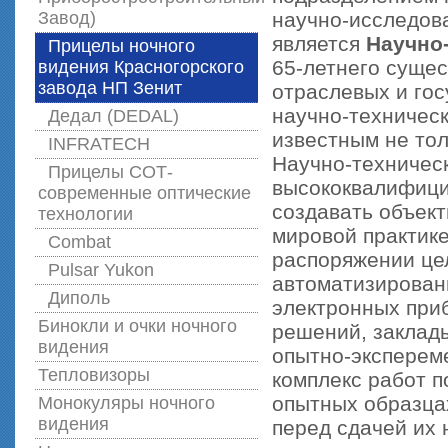
Завод)
научно-исследова
является
Научно
Прицелы ночного
65-летнего суще
видения Красногорского
завода НП Зенит
отраслевых и го
научно-техничес
Дедал (DEDAL)
известным не тол
INFRATECH
Научно-техничес
Прицелы СОТ-
высококвалифици
современные оптические
создавать объект
технологии
мировой практик
Combat
распоряжении це
Pulsar Yukon
автоматизированн
Диполь
электронных приб
Бинокли и очки ночного
решений, заклад
видения
опытно-эксперем
Тепловизоры
комплекс работ п
опытных образца
Монокуляры ночного
видения
перед сдачей их 