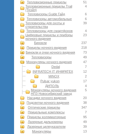
Тепловизионные прицелы
51
Тепловизионные прицелы Trail
4
(Трэйл)
Тепловизоры Guide Гайд
6
Тепловизоры автомобильные
6
Тепловизоры для охоты и
39
строительства
Тепловизоры для смартфонов
4
Цифровые прицелы и приборы
23
ночного видения
Бинокли
237
Прицелы ночного видения
218
Бинокли и очки ночного видения
73
Тепловизоры
49
Монокуляры ночного видения
47
Dedal
7
INFRATECH IT ИНФРАТЕХ
12
MINOX
2
Pulsar yukon
17
ДИПОЛЬ
4
Монокуляры ночного видения
5
НПЗ Новосибирский завод
Насадки ночного видения
20
Подсветки ночного видения
38
Оптические прицелы
347
Прицельные комплексы
7
Прицелы коллиматорные
95
Лазерные дальномеры
49
Лазерные целеуказатели
39
Монокуляры
13