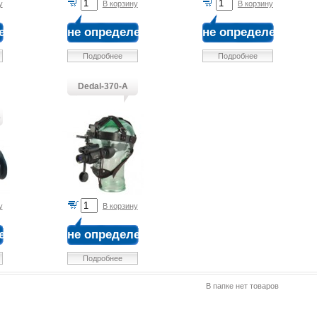
у
В корзину
В корзину
ена
не определена
не определена
Подробнее
Подробнее
Dedal-370-A
3
у
В корзину
ена
не определена
Подробнее
В папке нет товаров