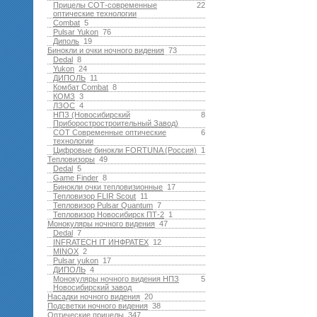
Прицелы СОТ-современные
22
оптические технологии
Combat
5
Pulsar Yukon
76
Диполь
19
Бинокли и очки ночного видения
73
Dedal
8
Yukon
24
ДИПОЛЬ
11
Комбат Combat
8
КОМЗ
3
ЛЗОС
4
НПЗ (Новосибирский
8
Приборостростроительный Завод)
СОТ Современные оптические
6
технологии
Цифровые бинокли FORTUNA (Россия)
1
Тепловизоры
49
Dedal
5
Game Finder
8
Бинокли очки тепловизионные
17
Тепловизор FLIR Scout
11
Тепловизор Pulsar Quantum
7
Тепловизор Новосибирск ПТ-2
1
Монокуляры ночного видения
47
Dedal
7
INFRATECH IT ИНФРАТЕХ
12
MINOX
2
Pulsar yukon
17
ДИПОЛЬ
4
Монокуляры ночного видения НПЗ
5
Новосибирский завод
Насадки ночного видения
20
Подсветки ночного видения
38
Оптические прицелы
347