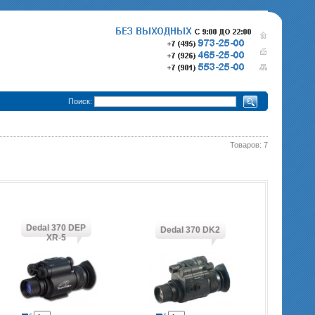
•
Поиск:
Товаров: 7
280 000 р.
365 000 р.
Тепловизионный прицел
Тепловизионный прице
Pulsar Trail XQ50
340 000 р.
Pulsar Trail XP50
епловизионный прицел
Pulsar Trail XP38
Dedal 370 DEP
Dedal 370 DK2
XR-5