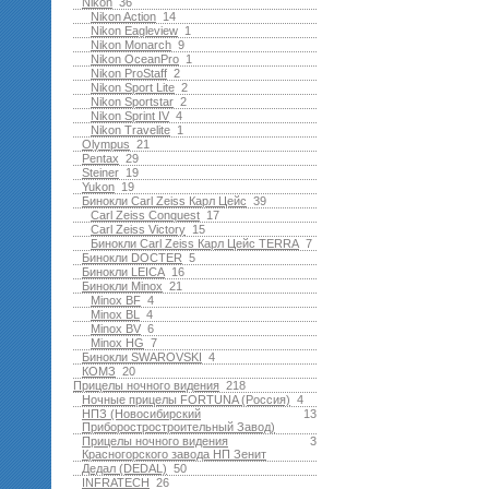
Nikon
36
Nikon Action
14
Nikon Eagleview
1
Nikon Monarch
9
Nikon OceanPro
1
Nikon ProStaff
2
Nikon Sport Lite
2
Nikon Sportstar
2
Nikon Sprint IV
4
Nikon Travelite
1
Olympus
21
Pentax
29
Steiner
19
Yukon
19
Бинокли Carl Zeiss Карл Цейс
39
Carl Zeiss Conquest
17
Carl Zeiss Victory
15
Бинокли Carl Zeiss Карл Цейс TERRA
7
Бинокли DOCTER
5
Бинокли LEICA
16
Бинокли Minox
21
Minox BF
4
Minox BL
4
Minox BV
6
Minox HG
7
Бинокли SWAROVSKI
4
КОМЗ
20
Прицелы ночного видения
218
Ночные прицелы FORTUNA (Россия)
4
НПЗ (Новосибирский
13
Приборостростроительный Завод)
Прицелы ночного видения
3
Красногорского завода НП Зенит
Дедал (DEDAL)
50
INFRATECH
26