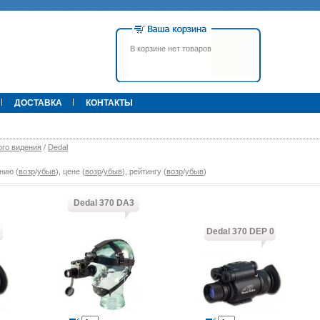
В корзине нет товаров
ДОСТАВКА
КОНТАКТЫ
го видения
/
Dedal
нию (
возр
/
убыв
), цене (
возр
/
убыв
), рейтингу (
возр
/
убыв
)
00 р.
79 900 р.
395 000 р.
Т
Прицел ATN X-Sight-4k Pro,
Pulsar Apex LRF XQ50 С
3-14, день/ночь (до
дальномером
Dedal 370 DA3
600м/400м), трубка 30мм,
фото/видео, IOS/Android, до
6000Дж, 940гр.
Dedal 370 DEP 0