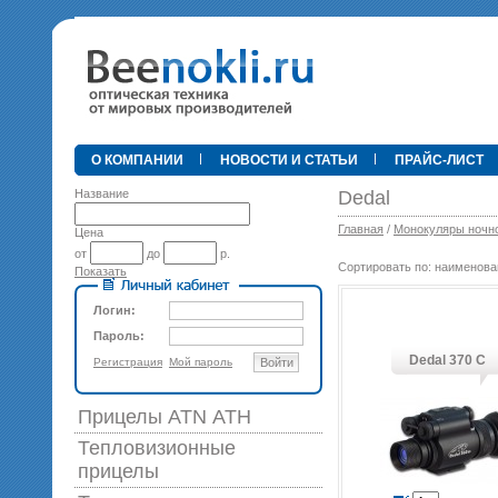
•
О КОМПАНИИ
НОВОСТИ И СТАТЬИ
ПРАЙС-ЛИСТ
Название
Dedal
Главная
/
Монокуляры ночно
Цена
от
до
р.
Сортировать по: наименова
Показать
89 0
Логин:
Пароль:
Dedal 370 C
Регистрация
Мой пароль
Войти
Прицелы ATN АТН
Тепловизионные
прицелы