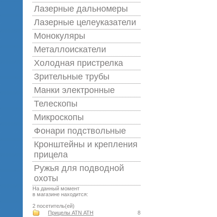
Лазерные дальномеры
Лазерные целеуказатели
Монокуляры
Металлоискатели
Холодная пристрелка
Зрительные трубы
Манки электронные
Телескопы
Микроскопы
Фонари подствольные
Кронштейны и крепления
прицела
Ружья для подводной
оxоты
На данный момент
в магазине находится:
2 посетитель(ей)
Прицелы ATN АТН
8