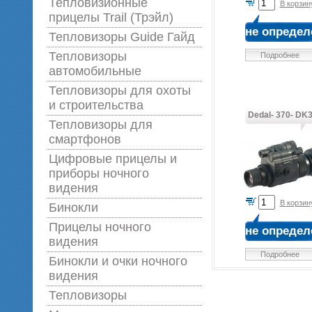
Тепловизионные
В корзин
прицелы Trail (Трэйл)
не определ
Тепловизоры Guide Гайд
Тепловизоры
Подробнее
автомобильные
Тепловизоры для охоты
и строительства
Dedal- 370- DK
Тепловизоры для
смартфонов
Цифровые прицелы и
приборы ночного
видения
В корзин
Бинокли
Прицелы ночного
не определ
видения
Подробнее
Бинокли и очки ночного
видения
Тепловизоры