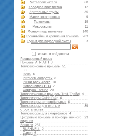
Металлоискатели
68
Холодная пристрелка
12
Зрительные трубы
35
Манки электронные
9
Телескопы
19
Микроскопы
11
Фонари подствольные
140
Кронштейны и крепления прицела
283
Ружья для подводной оxоты
3
искать в найденном
Расширенный поиск
Прицелы ATN АТН
8
Тепловизионные прицелы
51
0
Dedal
6
Infratech Инфратех
8
Pulsar Apex Апекс
10
Новосибирск НПЗ
2
Фортуна Fortuna
20
Тепловизионные прицелы Trail (Трэйл)
4
Тепловизоры Guide Гайд
6
Тепловизоры автомобильные
6
Тепловизоры для охоты и
39
строительства
Тепловизоры для смартфонов
4
Цифровые прицелы и приборы ночного
23
видения
Бинокли
237
BUSHNELL
2
Canon
6