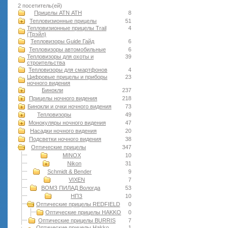
2 посетитель(ей)
Прицелы ATN АТН
8
Тепловизионные прицелы
51
Тепловизионные прицелы Trail
4
(Трэйл)
Тепловизоры Guide Гайд
6
Тепловизоры автомобильные
6
Тепловизоры для охоты и
39
строительства
Тепловизоры для смартфонов
4
Цифровые прицелы и приборы
23
ночного видения
Бинокли
237
Прицелы ночного видения
218
Бинокли и очки ночного видения
73
Тепловизоры
49
Монокуляры ночного видения
47
Насадки ночного видения
20
Подсветки ночного видения
38
Оптические прицелы
347
MINOX
10
Nikon
31
Schmidt & Bender
9
VIXEN
7
ВОМЗ ПИЛАД Вологда
53
НПЗ
10
Оптические прицелы REDFIELD
0
Оптические прицелы HAKKO
0
Оптические прицелы BURRIS
7
Оптические прицелы Hakko
1