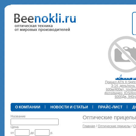
•
89 000 р.
79 900 р.
Прицел ATN X-Sight-4k Pro
3-14, день/ночь (до
600м/400м), трубка 30мм
фото/видео, IOS/Android, 
6000Дж, 940гр.
О КОМПАНИИ
НОВОСТИ И СТАТЬИ
ПРАЙС-ЛИСТ
Д
Название
Оптические прицел
Главная
/
Оптические прицелы
/
О
Цена
от
до
р.