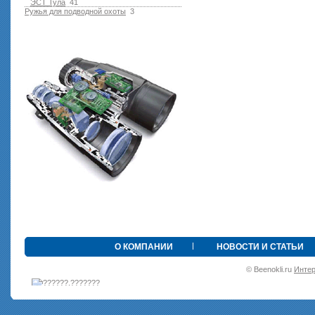
ЭСТ Тула
41
Ружья для подводной оxоты
3
•
О КОМПАНИИ
НОВОСТИ И СТАТЬИ
© Beenokli.ru
Интер