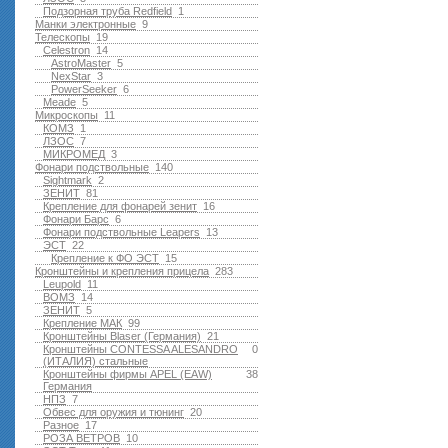
Подзорная труба Redfield
1
Манки электронные
9
Телескопы
19
Celestron
14
AstroMaster
5
NexStar
3
PowerSeeker
6
Meade
5
Микроскопы
11
КОМЗ
1
ЛЗОС
7
МИКРОМЕД
3
Фонари подствольные
140
Sightmark
2
ЗЕНИТ
81
Крепление для фонарей зенит
16
Фонари Барс
6
Фонари подствольные Leapers
13
ЭСТ
22
Крепление к ФО ЭСТ
15
Кронштейны и крепления прицела
283
Leupold
11
ВОМЗ
14
ЗЕНИТ
5
Крепление МАК
99
Кронштейны Blaser (Германия)
21
Кронштейны CONTESSA ALESANDRO
0
(ИТАЛИЯ) стальные
Кронштейны фирмы APEL (EAW)
38
Германия
НПЗ
7
Обвес для оружия и тюнинг
20
Разное
17
РОЗА ВЕТРОВ
10