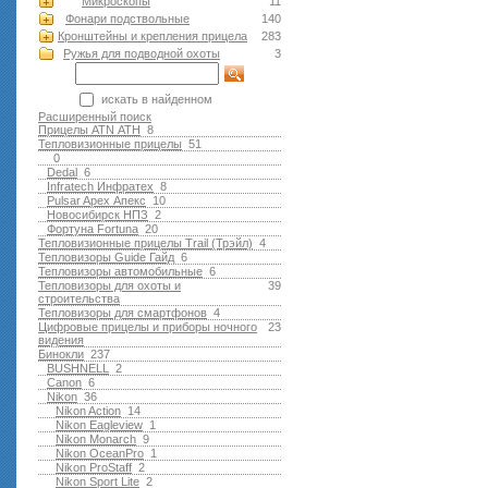
Микроскопы
11
Фонари подствольные
140
Кронштейны и крепления прицела
283
Ружья для подводной оxоты
3
искать в найденном
Расширенный поиск
Прицелы ATN АТН
8
Тепловизионные прицелы
51
0
Dedal
6
Infratech Инфратех
8
Pulsar Apex Апекс
10
Новосибирск НПЗ
2
Фортуна Fortuna
20
Тепловизионные прицелы Trail (Трэйл)
4
Тепловизоры Guide Гайд
6
Тепловизоры автомобильные
6
Тепловизоры для охоты и
39
строительства
Тепловизоры для смартфонов
4
Цифровые прицелы и приборы ночного
23
видения
Бинокли
237
BUSHNELL
2
Canon
6
Nikon
36
Nikon Action
14
Nikon Eagleview
1
Nikon Monarch
9
Nikon OceanPro
1
Nikon ProStaff
2
Nikon Sport Lite
2