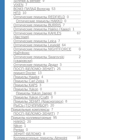
Schmidt & Bender
9
VIXEN
7
ВОМЗ ПИЛАД Вологда
53
НПЗ
10
Оптические прицелы REDFIELD
0
Оптические прицелы HAKKO
0
Оптические прицелы BURRIS
7
Оптические прицелы Hakko (Хакко)
1
Оптические прицелы KAHLES
67
(Австрия)
Оптические прицелы Leica
7
Оптические прицелы Leupold
64
Оптические прицелы NIGHTFORCE
0
Найтфорс
Оптические прицелы Swarovski
2
(сваровски)
Оптические прицелы Дедал
3
ПОСП (БЕЛОМО-ЗЕНИТ)
25
прицел Docter
13
Прицелы Hawke
4
Прицелы Carl Zeiss
3
Прицелы KAPS
3
Прицелы Yukon
0
Прицелы Yukon Jaeger
0
Прицелы Yukon (Craft)
0
Прицелы ЗЕНИТ (Красногорск)
8
РЫСЬ (ТОЧПРИБОР)
20
Прицельные комплексы
7
ПОСП (БЕЛОМО-ЗЕНИТ)
7
Прицелы коллиматорные
95
HAKKO
20
Nikon
1
Pentax
0
ЗЕНИТ-БЕЛОМО
8
Коллиматорные прицелы Aimpoint
18