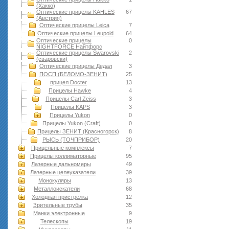
(Хакко)
Оптические прицелы KAHLES
67
(Австрия)
Оптические прицелы Leica
7
Оптические прицелы Leupold
64
Оптические прицелы
0
NIGHTFORCE Найтфорс
Оптические прицелы Swarovski
2
(сваровски)
Оптические прицелы Дедал
3
ПОСП (БЕЛОМО-ЗЕНИТ)
25
прицел Docter
13
Прицелы Hawke
4
Прицелы Carl Zeiss
3
Прицелы KAPS
3
Прицелы Yukon
0
Прицелы Yukon (Craft)
0
Прицелы ЗЕНИТ (Красногорск)
8
РЫСЬ (ТОЧПРИБОР)
20
Прицельные комплексы
7
Прицелы коллиматорные
95
Лазерные дальномеры
49
Лазерные целеуказатели
39
Монокуляры
13
Металлоискатели
68
Холодная пристрелка
12
Зрительные трубы
35
Манки электронные
9
Телескопы
19