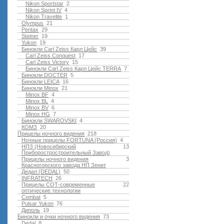
Nikon Sportstar
2
Nikon Sprint IV
4
Nikon Travelite
1
Olympus
21
Pentax
29
Steiner
19
Yukon
19
Бинокли Carl Zeiss Карл Цейс
39
Carl Zeiss Conquest
17
Carl Zeiss Victory
15
Бинокли Carl Zeiss Карл Цейс TERRA
7
Бинокли DOCTER
5
Бинокли LEICA
16
Бинокли Minox
21
Minox BF
4
Minox BL
4
Minox BV
6
Minox HG
7
Бинокли SWAROVSKI
4
КОМЗ
20
Прицелы ночного видения
218
Ночные прицелы FORTUNA (Россия)
4
НПЗ (Новосибирский
13
Приборостростроительный Завод)
Прицелы ночного видения
3
Красногорского завода НП Зенит
Дедал (DEDAL)
50
INFRATECH
26
Прицелы СОТ-современные
22
оптические технологии
Combat
5
Pulsar Yukon
76
Диполь
19
Бинокли и очки ночного видения
73
Dedal
8