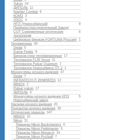
Yukon
24
ДИПОЛЬ
11
Комбат Combat
8
КОМЗ
3
ЛЗОС
4
НПЗ (Новосибирский
8
Приборостростроительный Завод)
СОТ Современные оптические
6
технологии
Цифровые бинокли FORTUNA (Россия)
1
Тепловизоры
49
Dedal
5
Game Finder
8
Бинокли очки тепловизионные
17
Тепловизор FLIR Scout
11
Тепловизор Pulsar Quantum
7
Тепловизор Новосибирск ПТ-2
1
Монокуляры ночного видения
47
Dedal
7
INFRATECH IT ИНФРАТЕХ
12
MINOX
2
Pulsar yukon
17
ДИПОЛЬ
4
Монокуляры ночного видения НПЗ
5
Новосибирский завод
Насадки ночного видения
20
Подсветки ночного видения
38
Оптические прицелы
347
MINOX
10
Nikon
31
Прицелы Nikon Buckmasters
0
Прицелы Nikon Fieldmaster
5
Прицелы Nikon Monarch
19
Прицелы Nikon ProStaff
7