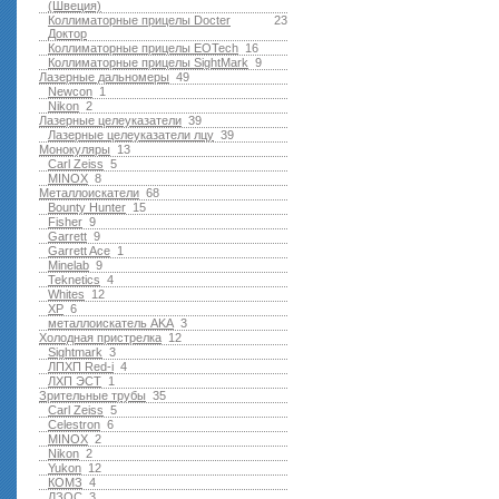
(Швеция)
Коллиматорные прицелы Docter
23
Доктор
Коллиматорные прицелы EOTech
16
Коллиматорные прицелы SightMark
9
Лазерные дальномеры
49
Newcon
1
Nikon
2
Лазерные целеуказатели
39
Лазерные целеуказатели лцу
39
Монокуляры
13
Carl Zeiss
5
MINOX
8
Металлоискатели
68
Bounty Hunter
15
Fisher
9
Garrett
9
Garrett Ace
1
Minelab
9
Teknetics
4
Whites
12
XP
6
металлоискатель AKA
3
Холодная пристрелка
12
Sightmark
3
ЛПХП Red-i
4
ЛХП ЭСТ
1
Зрительные трубы
35
Carl Zeiss
5
Celestron
6
MINOX
2
Nikon
2
Yukon
12
КОМЗ
4
ЛЗОС
3