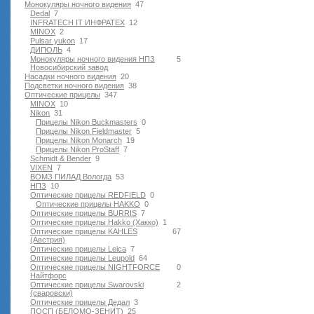
Монокуляры ночного видения
47
Dedal
7
INFRATECH IT ИНФРАТЕХ
12
MINOX
2
Pulsar yukon
17
ДИПОЛЬ
4
Монокуляры ночного видения НПЗ
5
Новосибирский завод
Насадки ночного видения
20
Подсветки ночного видения
38
Оптические прицелы
347
MINOX
10
Nikon
31
Прицелы Nikon Buckmasters
0
Прицелы Nikon Fieldmaster
5
Прицелы Nikon Monarch
19
Прицелы Nikon ProStaff
7
Schmidt & Bender
9
VIXEN
7
ВОМЗ ПИЛАД Вологда
53
НПЗ
10
Оптические прицелы REDFIELD
0
Оптические прицелы HAKKO
0
Оптические прицелы BURRIS
7
Оптические прицелы Hakko (Хакко)
1
Оптические прицелы KAHLES
67
(Австрия)
Оптические прицелы Leica
7
Оптические прицелы Leupold
64
Оптические прицелы NIGHTFORCE
0
Найтфорс
Оптические прицелы Swarovski
2
(сваровски)
Оптические прицелы Дедал
3
ПОСП (БЕЛОМО-ЗЕНИТ)
25