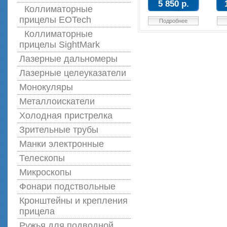
5 850 р.
Коллиматорные
прицелы EOTech
Подробнее
Коллиматорные
прицелы SightMark
Лазерные дальномеры
Лазерные целеуказатели
Монокуляры
Металлоискатели
Холодная пристрелка
Зрительные трубы
Манки электронные
Телескопы
Микроскопы
Фонари подствольные
Кронштейны и крепления
прицела
Ружья для подводной