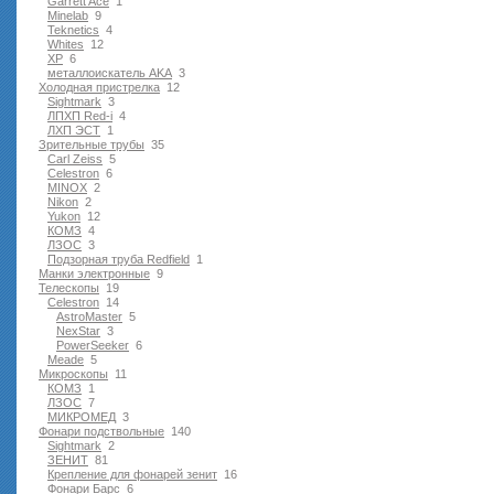
Garrett Ace
1
Minelab
9
Teknetics
4
Whites
12
XP
6
металлоискатель AKA
3
Холодная пристрелка
12
Sightmark
3
ЛПХП Red-i
4
ЛХП ЭСТ
1
Зрительные трубы
35
Carl Zeiss
5
Celestron
6
MINOX
2
Nikon
2
Yukon
12
КОМЗ
4
ЛЗОС
3
Подзорная труба Redfield
1
Манки электронные
9
Телескопы
19
Celestron
14
AstroMaster
5
NexStar
3
PowerSeeker
6
Meade
5
Микроскопы
11
КОМЗ
1
ЛЗОС
7
МИКРОМЕД
3
Фонари подствольные
140
Sightmark
2
ЗЕНИТ
81
Крепление для фонарей зенит
16
Фонари Барс
6