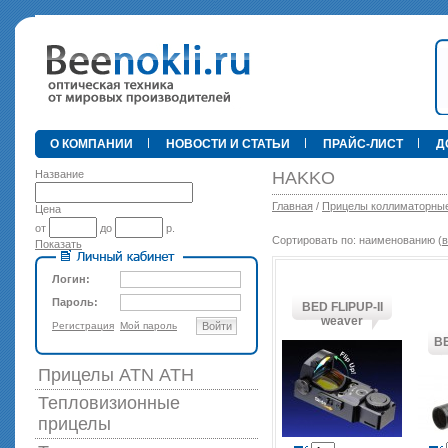
•
О КОМПАНИИ
НОВОСТИ И СТАТЬИ
ПРАЙС-ЛИСТ
Д
Название
HAKKO
Главная
/
Прицелы коллиматорны
Цена
от
до
р.
Сортировать по: наименованию (
в
Показать
89 000 р
Логин:
Пароль:
BED FLIPUP-II
weaver
Регистрация
Мой пароль
Войти
BE
Прицелы ATN АТН
Тепловизионные
прицелы