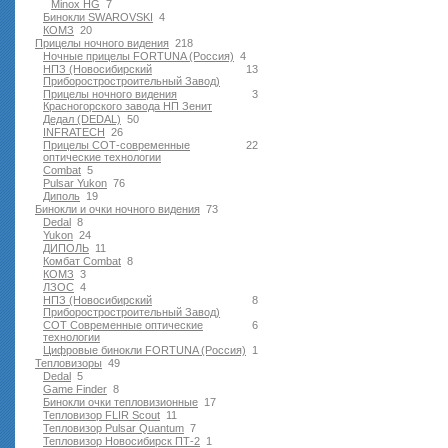
Minox HG
7
Бинокли SWAROVSKI
4
КОМЗ
20
Прицелы ночного видения
218
Ночные прицелы FORTUNA (Россия)
4
НПЗ (Новосибирский
13
Приборостростроительный Завод)
Прицелы ночного видения
3
Красногорского завода НП Зенит
Дедал (DEDAL)
50
INFRATECH
26
Прицелы СОТ-современные
22
оптические технологии
Combat
5
Pulsar Yukon
76
Диполь
19
Бинокли и очки ночного видения
73
Dedal
8
Yukon
24
ДИПОЛЬ
11
Комбат Combat
8
КОМЗ
3
ЛЗОС
4
НПЗ (Новосибирский
8
Приборостростроительный Завод)
СОТ Современные оптические
6
технологии
Цифровые бинокли FORTUNA (Россия)
1
Тепловизоры
49
Dedal
5
Game Finder
8
Бинокли очки тепловизионные
17
Тепловизор FLIR Scout
11
Тепловизор Pulsar Quantum
7
Тепловизор Новосибирск ПТ-2
1