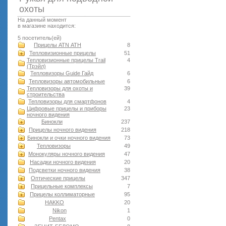
оxоты
На данный момент
в магазине находится:
5 посетитель(ей)
Прицелы ATN АТН
8
Тепловизионные прицелы
51
Тепловизионные прицелы Trail
4
(Трэйл)
Тепловизоры Guide Гайд
6
Тепловизоры автомобильные
6
Тепловизоры для охоты и
39
строительства
Тепловизоры для смартфонов
4
Цифровые прицелы и приборы
23
ночного видения
Бинокли
237
Прицелы ночного видения
218
Бинокли и очки ночного видения
73
Тепловизоры
49
Монокуляры ночного видения
47
Насадки ночного видения
20
Подсветки ночного видения
38
Оптические прицелы
347
Прицельные комплексы
7
Прицелы коллиматорные
95
HAKKO
20
Nikon
1
Pentax
0