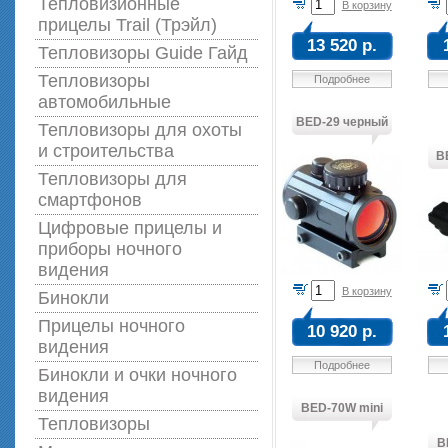
Тепловизионные
В корзину
прицелы Trail (Трэйл)
13 520 р.
Тепловизоры Guide Гайд
Тепловизоры
Подробнее
автомобильные
BED-29 черный
Тепловизоры для охоты
и строительства
B
Тепловизоры для
смартфонов
Цифровые прицелы и
приборы ночного
видения
В корзину
Бинокли
Прицелы ночного
10 920 р.
видения
Подробнее
Бинокли и очки ночного
видения
BED-70W mini
Тепловизоры
B