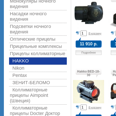
Монокуляры ночного
видения
Насадки ночного
видения
Подсветки ночного
видения
В корзину
Оптические прицелы
11 910 р.
Прицельные комплексы
Прицелы коллиматорные
Подробнее
HAKKO
Nikon
Hakko BED-18-
H
Pentax
30
P
ЗЕНИТ-БЕЛОМО
Коллиматорные
прицелы Aimpoint
(Швеция)
Коллиматорные
В корзину
прицелы Docter Доктор