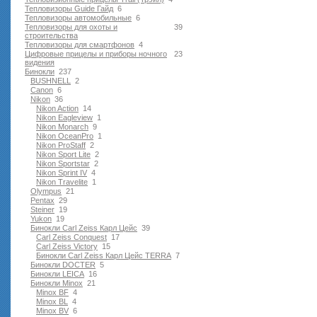
Тепловизоры Guide Гайд
6
Тепловизоры автомобильные
6
Тепловизоры для охоты и
39
строительства
Тепловизоры для смартфонов
4
Цифровые прицелы и приборы ночного
23
видения
Бинокли
237
BUSHNELL
2
Canon
6
Nikon
36
Nikon Action
14
Nikon Eagleview
1
Nikon Monarch
9
Nikon OceanPro
1
Nikon ProStaff
2
Nikon Sport Lite
2
Nikon Sportstar
2
Nikon Sprint IV
4
Nikon Travelite
1
Olympus
21
Pentax
29
Steiner
19
Yukon
19
Бинокли Carl Zeiss Карл Цейс
39
Carl Zeiss Conquest
17
Carl Zeiss Victory
15
Бинокли Carl Zeiss Карл Цейс TERRA
7
Бинокли DOCTER
5
Бинокли LEICA
16
Бинокли Minox
21
Minox BF
4
Minox BL
4
Minox BV
6