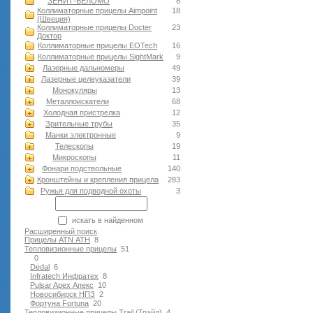
ЗЕНИТ-БЕЛОМО
8
Коллиматорные прицелы Aimpoint
18
(Швеция)
Коллиматорные прицелы Docter
23
Доктор
Коллиматорные прицелы EOTech
16
Коллиматорные прицелы SightMark
9
Лазерные дальномеры
49
Лазерные целеуказатели
39
Монокуляры
13
Металлоискатели
68
Холодная пристрелка
12
Зрительные трубы
35
Манки электронные
9
Телескопы
19
Микроскопы
11
Фонари подствольные
140
Кронштейны и крепления прицела
283
Ружья для подводной оxоты
3
искать в найденном
Расширенный поиск
Прицелы ATN АТН
8
Тепловизионные прицелы
51
0
Dedal
6
Infratech Инфратех
8
Pulsar Apex Апекс
10
Новосибирск НПЗ
2
Фортуна Fortuna
20
Тепловизионные прицелы Trail (Трэйл)
4