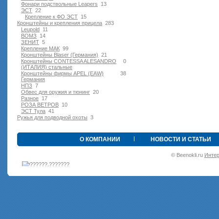
Фонари подствольные Leapers
13
ЭСТ
22
Крепление к ФО ЭСТ
15
Кронштейны и крепления прицела
283
Leupold
11
ВОМЗ
14
ЗЕНИТ
5
Крепление МАК
99
Кронштейны Blaser (Германия)
21
Кронштейны CONTESSA ALESANDRO
0
(ИТАЛИЯ) стальные
Кронштейны фирмы APEL (EAW)
38
Германия
НПЗ
7
Обвес для оружия и тюнинг
20
Разное
17
РОЗА ВЕТРОВ
10
ЭСТ Тула
41
Ружья для подводной оxоты
3
•
О КОМПАНИИ
НОВОСТИ И СТАТЬИ
© Beenokli.ru
Интер