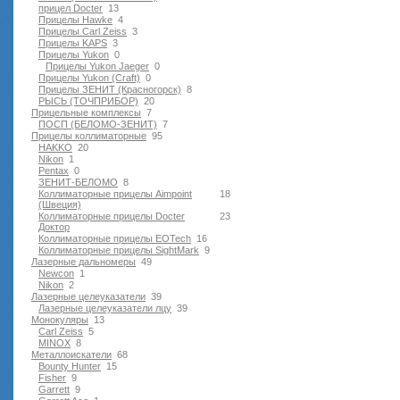
прицел Docter
13
Прицелы Hawke
4
Прицелы Carl Zeiss
3
Прицелы KAPS
3
Прицелы Yukon
0
Прицелы Yukon Jaeger
0
Прицелы Yukon (Craft)
0
Прицелы ЗЕНИТ (Красногорск)
8
РЫСЬ (ТОЧПРИБОР)
20
Прицельные комплексы
7
ПОСП (БЕЛОМО-ЗЕНИТ)
7
Прицелы коллиматорные
95
HAKKO
20
Nikon
1
Pentax
0
ЗЕНИТ-БЕЛОМО
8
Коллиматорные прицелы Aimpoint
18
(Швеция)
Коллиматорные прицелы Docter
23
Доктор
Коллиматорные прицелы EOTech
16
Коллиматорные прицелы SightMark
9
Лазерные дальномеры
49
Newcon
1
Nikon
2
Лазерные целеуказатели
39
Лазерные целеуказатели лцу
39
Монокуляры
13
Carl Zeiss
5
MINOX
8
Металлоискатели
68
Bounty Hunter
15
Fisher
9
Garrett
9