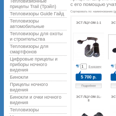
Тепловизионные
с его помощью учат
прицелы Trail (Трэйл)
Сортировать по: наименованию (
в
Тепловизоры Guide Гайд
Тепловизоры
ЭСТ ЛЦУ-ОМ-1-1
ЭС
автомобильные
Тепловизоры для охоты
и строительства
Тепловизоры для
смартфонов
Цифровые прицелы и
приборы ночного
В корзину
видения
Бинокли
5 700 р.
Прицелы ночного
Подробнее
видения
Бинокли и очки ночного
ЭСТ ЛЦУ-ОМ-1L-
ЭС
8
видения
Тепловизоры