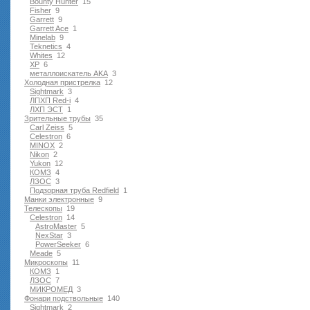
Bounty Hunter
15
Fisher
9
Garrett
9
Garrett Ace
1
Minelab
9
Teknetics
4
Whites
12
XP
6
металлоискатель AKA
3
Холодная пристрелка
12
Sightmark
3
ЛПХП Red-i
4
ЛХП ЭСТ
1
Зрительные трубы
35
Carl Zeiss
5
Celestron
6
MINOX
2
Nikon
2
Yukon
12
КОМЗ
4
ЛЗОС
3
Подзорная труба Redfield
1
Манки электронные
9
Телескопы
19
Celestron
14
AstroMaster
5
NexStar
3
PowerSeeker
6
Meade
5
Микроскопы
11
КОМЗ
1
ЛЗОС
7
МИКРОМЕД
3
Фонари подствольные
140
Sightmark
2