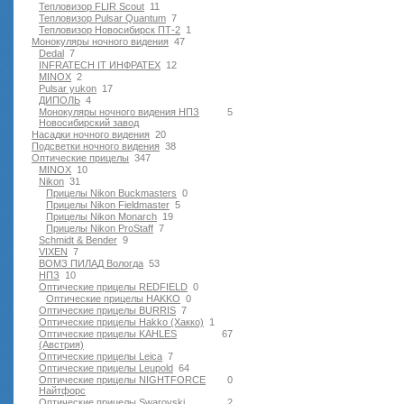
Тепловизор FLIR Scout
11
Тепловизор Pulsar Quantum
7
Тепловизор Новосибирск ПТ-2
1
Монокуляры ночного видения
47
Dedal
7
INFRATECH IT ИНФРАТЕХ
12
MINOX
2
Pulsar yukon
17
ДИПОЛЬ
4
Монокуляры ночного видения НПЗ
5
Новосибирский завод
Насадки ночного видения
20
Подсветки ночного видения
38
Оптические прицелы
347
MINOX
10
Nikon
31
Прицелы Nikon Buckmasters
0
Прицелы Nikon Fieldmaster
5
Прицелы Nikon Monarch
19
Прицелы Nikon ProStaff
7
Schmidt & Bender
9
VIXEN
7
ВОМЗ ПИЛАД Вологда
53
НПЗ
10
Оптические прицелы REDFIELD
0
Оптические прицелы HAKKO
0
Оптические прицелы BURRIS
7
Оптические прицелы Hakko (Хакко)
1
Оптические прицелы KAHLES
67
(Австрия)
Оптические прицелы Leica
7
Оптические прицелы Leupold
64
Оптические прицелы NIGHTFORCE
0
Найтфорс
Оптические прицелы Swarovski
2