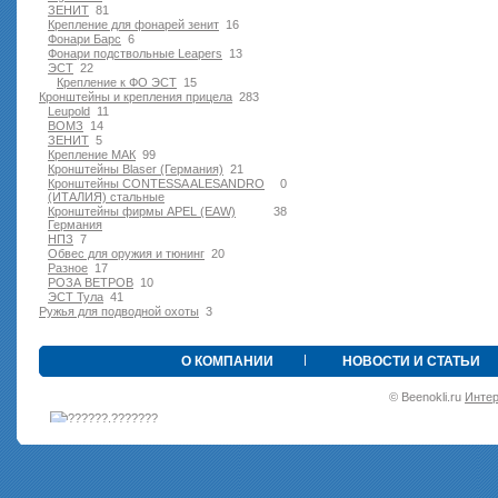
ЗЕНИТ
81
Крепление для фонарей зенит
16
Фонари Барс
6
Фонари подствольные Leapers
13
ЭСТ
22
Крепление к ФО ЭСТ
15
Кронштейны и крепления прицела
283
Leupold
11
ВОМЗ
14
ЗЕНИТ
5
Крепление МАК
99
Кронштейны Blaser (Германия)
21
Кронштейны CONTESSA ALESANDRO
0
(ИТАЛИЯ) стальные
Кронштейны фирмы APEL (EAW)
38
Германия
НПЗ
7
Обвес для оружия и тюнинг
20
Разное
17
РОЗА ВЕТРОВ
10
ЭСТ Тула
41
Ружья для подводной оxоты
3
•
О КОМПАНИИ
НОВОСТИ И СТАТЬИ
© Beenokli.ru
Интер