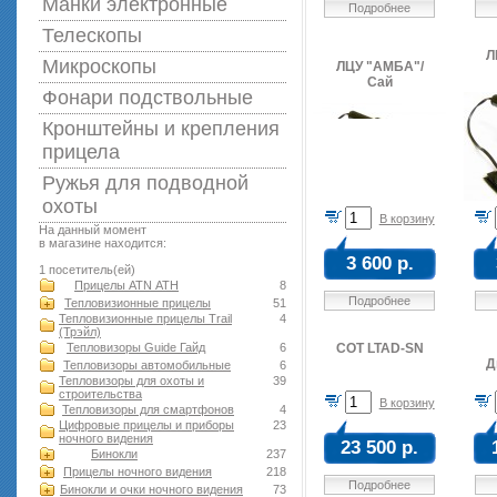
Манки электронные
Подробнее
Телескопы
Л
Микроскопы
ЛЦУ "АМБА"/
Сай
Фонари подствольные
Кронштейны и крепления
прицела
Ружья для подводной
оxоты
В корзину
На данный момент
в магазине находится:
3 600 р.
1 посетитель(ей)
Прицелы ATN АТН
8
Подробнее
Тепловизионные прицелы
51
Тепловизионные прицелы Trail
4
(Трэйл)
Тепловизоры Guide Гайд
6
COT LTAD-SN
Д
Тепловизоры автомобильные
6
Тепловизоры для охоты и
39
строительства
В корзину
Тепловизоры для смартфонов
4
Цифровые прицелы и приборы
23
ночного видения
23 500 р.
Бинокли
237
Прицелы ночного видения
218
Подробнее
Бинокли и очки ночного видения
73