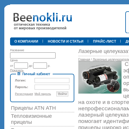
•
О КОМПАНИИ
НОВОСТИ И СТАТЬИ
ПРАЙС-ЛИСТ
Д
Название
Лазерные целеуказа
Главная
/
Лазерные целеуказател
Цена
С
от
до
р.
эф
Показать
89 000 р
оп
Логин:
о
Пароль:
вы
Регистрация
Мой пароль
Войти
це
на охоте и в спорт
Прицелы ATN АТН
непрофессионалам 
лазерный целеуказ
Тепловизионные
помогает идентифи
прицелы
прицелы широко ис