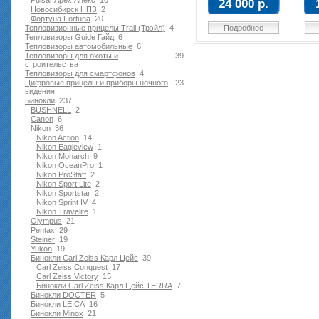
Pulsar Apex Апекс
10
24 000 р.
Новосибирск НПЗ
2
Фортуна Fortuna
20
Тепловизионные прицелы Trail (Трэйл)
4
Подробнее
Тепловизоры Guide Гайд
6
Тепловизоры автомобильные
6
Тепловизоры для охоты и
39
строительства
Тепловизоры для смартфонов
4
Цифровые прицелы и приборы ночного
23
видения
Бинокли
237
BUSHNELL
2
Canon
6
Nikon
36
Nikon Action
14
Nikon Eagleview
1
Nikon Monarch
9
Nikon OceanPro
1
Nikon ProStaff
2
Nikon Sport Lite
2
Nikon Sportstar
2
Nikon Sprint IV
4
Nikon Travelite
1
Olympus
21
Pentax
29
Steiner
19
Yukon
19
Бинокли Carl Zeiss Карл Цейс
39
Carl Zeiss Conquest
17
Carl Zeiss Victory
15
Бинокли Carl Zeiss Карл Цейс TERRA
7
Бинокли DOCTER
5
Бинокли LEICA
16
Бинокли Minox
21