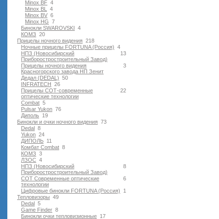
Minox BF
4
Minox BL
4
Minox BV
6
Minox HG
7
Бинокли SWAROVSKI
4
КОМЗ
20
Прицелы ночного видения
218
Ночные прицелы FORTUNA (Россия)
4
НПЗ (Новосибирский
13
Приборостростроительный Завод)
Прицелы ночного видения
3
Красногорского завода НП Зенит
Дедал (DEDAL)
50
INFRATECH
26
Прицелы СОТ-современные
22
оптические технологии
Combat
5
Pulsar Yukon
76
Диполь
19
Бинокли и очки ночного видения
73
Dedal
8
Yukon
24
ДИПОЛЬ
11
Комбат Combat
8
КОМЗ
3
ЛЗОС
4
НПЗ (Новосибирский
8
Приборостростроительный Завод)
СОТ Современные оптические
6
технологии
Цифровые бинокли FORTUNA (Россия)
1
Тепловизоры
49
Dedal
5
Game Finder
8
Бинокли очки тепловизионные
17