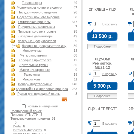
Тепловизоры
49
Монокуляры ночного видения
47
2П КЛЕЩ + ЛЦУ
ЛЦ
Насадки ночного видения
20
п
Подсветки ночного видения
38
Оптические прицелы
347
В корзину
Прицельные комплексы
7
Прицелы коллиматорные
95
13 500 р.
Лазерные дальномеры
49
Лазерные целеуказатели
39
Лазерные целеуказатели лцу
39
Подробнее
Монокуляры
13
Металлоискатели
68
ЛЦУ-ОМ/
Л
Холодная пристрелка
12
Ремингтон,
Зрительные трубы
35
МЦ21-12
Манки электронные
9
В корзину
Телескопы
19
Микроскопы
11
Фонари подствольные
140
5 900 р.
Кронштейны и крепления прицела
283
Ружья для подводной оxоты
3
Подробнее
искать в найденном
ЛЦУ - 4 "ПЕРСТ"
2П
Расширенный поиск
Прицелы ATN АТН
8
Тепловизионные прицелы
51
0
В корзину
Dedal
6
Infratech Инфратех
8