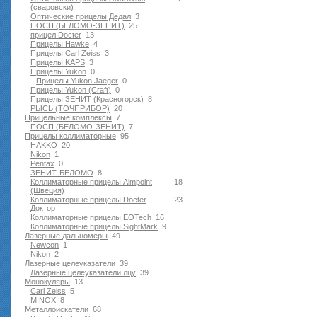
(сваровски)
Оптические прицелы Дедал
3
ПОСП (БЕЛОМО-ЗЕНИТ)
25
прицел Docter
13
Прицелы Hawke
4
Прицелы Carl Zeiss
3
Прицелы KAPS
3
Прицелы Yukon
0
Прицелы Yukon Jaeger
0
Прицелы Yukon (Craft)
0
Прицелы ЗЕНИТ (Красногорск)
8
РЫСЬ (ТОЧПРИБОР)
20
Прицельные комплексы
7
ПОСП (БЕЛОМО-ЗЕНИТ)
7
Прицелы коллиматорные
95
HAKKO
20
Nikon
1
Pentax
0
ЗЕНИТ-БЕЛОМО
8
Коллиматорные прицелы Aimpoint
18
(Швеция)
Коллиматорные прицелы Docter
23
Доктор
Коллиматорные прицелы EOTech
16
Коллиматорные прицелы SightMark
9
Лазерные дальномеры
49
Newcon
1
Nikon
2
Лазерные целеуказатели
39
Лазерные целеуказатели лцу
39
Монокуляры
13
Carl Zeiss
5
MINOX
8
Металлоискатели
68