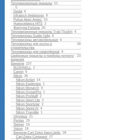
Тепловизионные прицелы
51
0
Dedal
6
Infratech Инфратех
8
Pulsar Apex Апекс
10
Новосибирск НПЗ
2
Фортуна Fortuna
20
Тепловизионные прицелы Trail (Трэйл)
4
Тепловизоры Guide Гайд
6
Тепловизоры автомобильные
6
Тепловизоры для охоты и
39
строительства
Тепловизоры для смартфонов
4
Цифровые прицелы и приборы ночного
23
видения
Бинокли
237
BUSHNELL
2
Canon
6
Nikon
36
Nikon Action
14
Nikon Eagleview
1
Nikon Monarch
9
Nikon OceanPro
1
Nikon ProStaff
2
Nikon Sport Lite
2
Nikon Sportstar
2
Nikon Sprint IV
4
Nikon Travelite
1
Olympus
21
Pentax
29
Steiner
19
Yukon
19
Бинокли Carl Zeiss Карл Цейс
39
Carl Zeiss Conquest
17