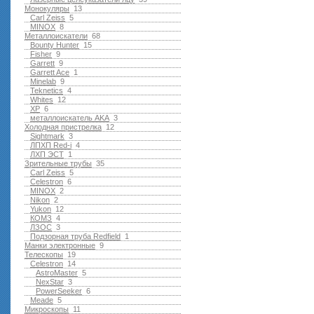
Монокуляры
13
Carl Zeiss
5
MINOX
8
Металлоискатели
68
Bounty Hunter
15
Fisher
9
Garrett
9
Garrett Ace
1
Minelab
9
Teknetics
4
Whites
12
XP
6
металлоискатель AKA
3
Холодная пристрелка
12
Sightmark
3
ЛПХП Red-i
4
ЛХП ЭСТ
1
Зрительные трубы
35
Carl Zeiss
5
Celestron
6
MINOX
2
Nikon
2
Yukon
12
КОМЗ
4
ЛЗОС
3
Подзорная труба Redfield
1
Манки электронные
9
Телескопы
19
Celestron
14
AstroMaster
5
NexStar
3
PowerSeeker
6
Meade
5
Микроскопы
11