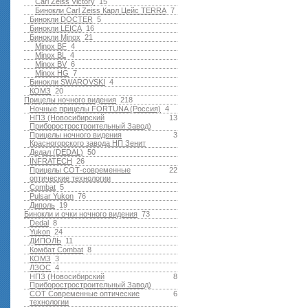
Carl Zeiss Victory
15
Бинокли Carl Zeiss Карл Цейс TERRA
7
Бинокли DOCTER
5
Бинокли LEICA
16
Бинокли Minox
21
Minox BF
4
Minox BL
4
Minox BV
6
Minox HG
7
Бинокли SWAROVSKI
4
КОМЗ
20
Прицелы ночного видения
218
Ночные прицелы FORTUNA (Россия)
4
НПЗ (Новосибирский
13
Приборостростроительный Завод)
Прицелы ночного видения
3
Красногорского завода НП Зенит
Дедал (DEDAL)
50
INFRATECH
26
Прицелы СОТ-современные
22
оптические технологии
Combat
5
Pulsar Yukon
76
Диполь
19
Бинокли и очки ночного видения
73
Dedal
8
Yukon
24
ДИПОЛЬ
11
Комбат Combat
8
КОМЗ
3
ЛЗОС
4
НПЗ (Новосибирский
8
Приборостростроительный Завод)
СОТ Современные оптические
6
технологии