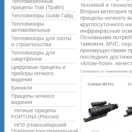
Тепловизионные
техникой и техноло
прицелы Trail (Трэйл)
Вторая категория 
Тепловизоры Guide Гайд
прицелы ночного в
Тепловизоры
круглосуточного н
автомобильные
инфракрасные осве
Основными потреби
Тепловизоры для охоты
таможня, МЧС, охр
и строительства
преимуществами пр
Тепловизоры для
последних достиже
смартфонов
«know-how», качест
Цифровые прицелы и
Сортировать по: наименованию (
в
приборы ночного
видения
Combat 4M Pro
Co
Бинокли
Прицелы ночного
видения
Ночные прицелы
FORTUNA (Россия)
НПЗ (Новосибирский
Приборостростроительный