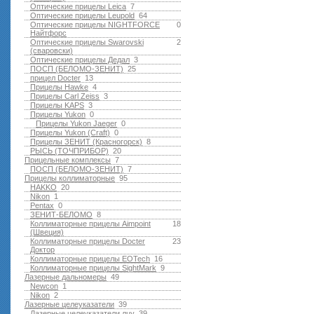
Оптические прицелы Leica
7
Оптические прицелы Leupold
64
Оптические прицелы NIGHTFORCE
0
Найтфорс
Оптические прицелы Swarovski
2
(сваровски)
Оптические прицелы Дедал
3
ПОСП (БЕЛОМО-ЗЕНИТ)
25
прицел Docter
13
Прицелы Hawke
4
Прицелы Carl Zeiss
3
Прицелы KAPS
3
Прицелы Yukon
0
Прицелы Yukon Jaeger
0
Прицелы Yukon (Craft)
0
Прицелы ЗЕНИТ (Красногорск)
8
РЫСЬ (ТОЧПРИБОР)
20
Прицельные комплексы
7
ПОСП (БЕЛОМО-ЗЕНИТ)
7
Прицелы коллиматорные
95
HAKKO
20
Nikon
1
Pentax
0
ЗЕНИТ-БЕЛОМО
8
Коллиматорные прицелы Aimpoint
18
(Швеция)
Коллиматорные прицелы Docter
23
Доктор
Коллиматорные прицелы EOTech
16
Коллиматорные прицелы SightMark
9
Лазерные дальномеры
49
Newcon
1
Nikon
2
Лазерные целеуказатели
39
Лазерные целеуказатели лцу
39