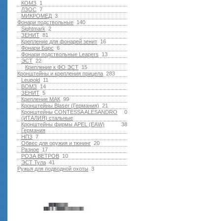
КОМЗ
1
ЛЗОС
7
МИКРОМЕД
3
Фонари подствольные
140
Sightmark
2
ЗЕНИТ
81
Крепление для фонарей зенит
16
Фонари Барс
6
Фонари подствольные Leapers
13
ЭСТ
22
Крепление к ФО ЭСТ
15
Кронштейны и крепления прицела
283
Leupold
11
ВОМЗ
14
ЗЕНИТ
5
Крепление МАК
99
Кронштейны Blaser (Германия)
21
Кронштейны CONTESSA ALESANDRO
0
(ИТАЛИЯ) стальные
Кронштейны фирмы APEL (EAW)
38
Германия
НПЗ
7
Обвес для оружия и тюнинг
20
Разное
17
РОЗА ВЕТРОВ
10
ЭСТ Тула
41
Ружья для подводной оxоты
3