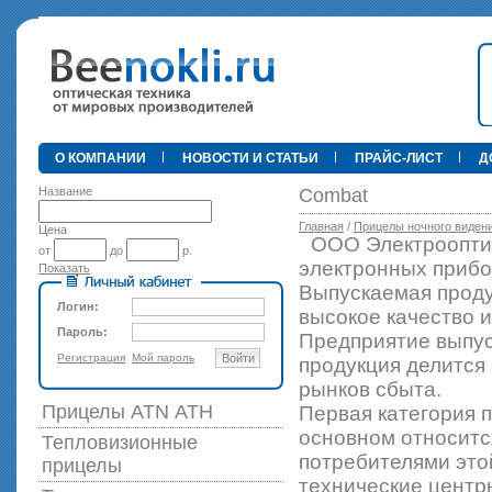
•
О КОМПАНИИ
НОВОСТИ И СТАТЬИ
ПРАЙС-ЛИСТ
Д
Название
Combat
Главная
/
Прицелы ночного виден
Цена
ООО Электрооптик
от
до
р.
электронных прибо
Показать
89 000 р
Выпускаемая проду
Логин:
высокое качество 
Пароль:
Предприятие выпус
Регистрация
Мой пароль
Войти
продукция делится
рынков сбыта.
Прицелы ATN АТН
Первая категория 
основном относитс
Тепловизионные
потребителями это
прицелы
технические центр