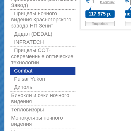
В корзину
Завод)
Прицелы ночного
117 975 р.
не
видения Красногорского
Подробнее
завода НП Зенит
Дедал (DEDAL)
INFRATECH
Прицелы СОТ-
современные оптические
технологии
Combat
Pulsar Yukon
Диполь
Бинокли и очки ночного
видения
Тепловизоры
Монокуляры ночного
видения