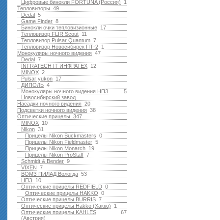
Цифровые бинокли FORTUNA (Россия)
1
Тепловизоры
49
Dedal
5
Game Finder
8
Бинокли очки тепловизионные
17
Тепловизор FLIR Scout
11
Тепловизор Pulsar Quantum
7
Тепловизор Новосибирск ПТ-2
1
Монокуляры ночного видения
47
Dedal
7
INFRATECH IT ИНФРАТЕХ
12
MINOX
2
Pulsar yukon
17
ДИПОЛЬ
4
Монокуляры ночного видения НПЗ
5
Новосибирский завод
Насадки ночного видения
20
Подсветки ночного видения
38
Оптические прицелы
347
MINOX
10
Nikon
31
Прицелы Nikon Buckmasters
0
Прицелы Nikon Fieldmaster
5
Прицелы Nikon Monarch
19
Прицелы Nikon ProStaff
7
Schmidt & Bender
9
VIXEN
7
ВОМЗ ПИЛАД Вологда
53
НПЗ
10
Оптические прицелы REDFIELD
0
Оптические прицелы HAKKO
0
Оптические прицелы BURRIS
7
Оптические прицелы Hakko (Хакко)
1
Оптические прицелы KAHLES
67
(Австрия)