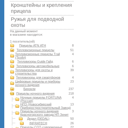
Кронштейны и крепления
прицела
Ружья для подводной
оxоты
На данный момент
в магазине находится:
1 посетитель(ей)
Прицелы ATN АТН
8
Тепловизионные прицелы
51
Тепловизионные прицелы Trail
4
(Трэйл)
Тепловизоры Guide Гайд
6
Тепловизоры автомобильные
6
Тепловизоры для охоты и
39
строительства
Тепловизоры для смартфонов
4
Цифровые прицелы и приборы
23
ночного видения
Бинокли
237
Прицелы ночного видения
218
Ночные прицелы FORTUNA
4
(Россия)
НПЗ (Новосибирский
13
Приборостростроительный Завод)
Прицелы ночного видения
3
Красногорского завода НП Зенит
Дедал (DEDAL)
50
INFRATECH
26
Прицелы СОТ-современные
22