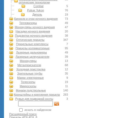
оптические технологии
Combat
5
Pulsar Yukon
76
Диполь
19
Бинокли и очки ночного видения
73
Тепловизоры
49
Монокуляры ночного видения
47
Насадки ночного видения
20
Подсветки ночного видения
38
Оптические прицелы
347
Прицельные комплексы
7
Прицелы коллиматорные
95
Лазерные дальномеры
49
Лазерные целеуказатели
39
Монокуляры
13
Металлоискатели
68
Холодная пристрелка
12
Зрительные трубы
35
Манки электронные
9
Телескопы
19
Микроскопы
11
Фонари подствольные
140
Кронштейны и крепления прицела
283
Ружья для подводной оxоты
3
искать в найденном
Расширенный поиск
Прицелы ATN АТН
8