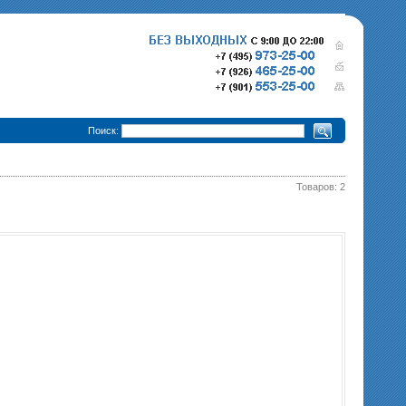
•
Поиск:
Товаров: 2
280 000 р.
365 000 р.
Тепловизионный прицел
Тепловизионный прице
Pulsar Trail XQ50
340 000 р.
Pulsar Trail XP50
епловизионный прицел
Pulsar Trail XP38