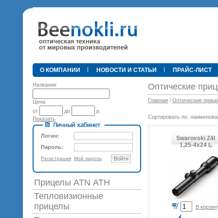
•
О КОМПАНИИ
НОВОСТИ И СТАТЬИ
ПРАЙС-ЛИСТ
Название
Оптические приц
Главная
/
Оптические приц
Цена
от
до
р.
Сортировать по: наименова
Показать
89 0
Логин:
Swarovski Z4I
1,25-4х24 L
Пароль:
Регистрация
Мой пароль
Войти
Прицелы ATN АТН
Тепловизионные
прицелы
В корзин