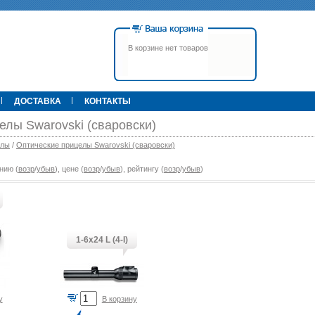
В корзине нет товаров
ДОСТАВКА
КОНТАКТЫ
елы Swarovski (сваровски)
елы
/
Оптические прицелы Swarovski (сваровски)
нию (
возр
/
убыв
), цене (
возр
/
убыв
), рейтингу (
возр
/
убыв
)
00 р.
79 900 р.
395 000 р.
Т
Прицел ATN X-Sight-4k Pro,
Pulsar Apex LRF XQ50 С
3-14, день/ночь (до
дальномером
600м/400м), трубка 30мм,
фото/видео, IOS/Android, до
6000Дж, 940гр.
1-6x24 L (4-I)
у
В корзину