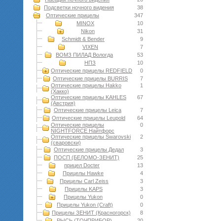
Подсветки ночного видения
38
Оптические прицелы
347
MINOX
10
Nikon
31
Schmidt & Bender
9
VIXEN
7
ВОМЗ ПИЛАД Вологда
53
НПЗ
10
Оптические прицелы REDFIELD
0
Оптические прицелы BURRIS
7
Оптические прицелы Hakko
1
(Хакко)
Оптические прицелы KAHLES
67
(Австрия)
Оптические прицелы Leica
7
Оптические прицелы Leupold
64
Оптические прицелы
0
NIGHTFORCE Найтфорс
Оптические прицелы Swarovski
2
(сваровски)
Оптические прицелы Дедал
3
ПОСП (БЕЛОМО-ЗЕНИТ)
25
прицел Docter
13
Прицелы Hawke
4
Прицелы Carl Zeiss
3
Прицелы KAPS
3
Прицелы Yukon
0
Прицелы Yukon (Craft)
0
Прицелы ЗЕНИТ (Красногорск)
8
РЫСЬ (ТОЧПРИБОР)
20