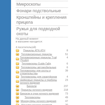
Микроскопы
Фонари подствольные
Кронштейны и крепления
прицела
Ружья для подводной
оxоты
На данный момент
в магазине находится:
4 посетитель(ей)
Прицелы ATN АТН
8
Тепловизионные прицелы
51
Тепловизионные прицелы Trail
4
(Трэйл)
Тепловизоры Guide Гайд
6
Тепловизоры автомобильные
6
Тепловизоры для охоты и
39
строительства
Тепловизоры для смартфонов
4
Цифровые прицелы и приборы
23
ночного видения
Бинокли
237
Прицелы ночного видения
218
Бинокли и очки ночного видения
73
Тепловизоры
49
Монокуляры ночного видения
47
Насадки ночного видения
20