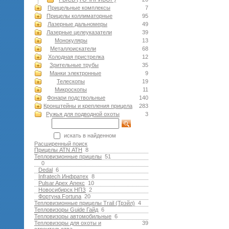
Прицельные комплексы
7
Прицелы коллиматорные
95
Лазерные дальномеры
49
Лазерные целеуказатели
39
Монокуляры
13
Металлоискатели
68
Холодная пристрелка
12
Зрительные трубы
35
Манки электронные
9
Телескопы
19
Микроскопы
11
Фонари подствольные
140
Кронштейны и крепления прицела
283
Ружья для подводной оxоты
3
искать в найденном
Расширенный поиск
Прицелы ATN АТН
8
Тепловизионные прицелы
51
0
Dedal
6
Infratech Инфратех
8
Pulsar Apex Апекс
10
Новосибирск НПЗ
2
Фортуна Fortuna
20
Тепловизионные прицелы Trail (Трэйл)
4
Тепловизоры Guide Гайд
6
Тепловизоры автомобильные
6
Тепловизоры для охоты и
39