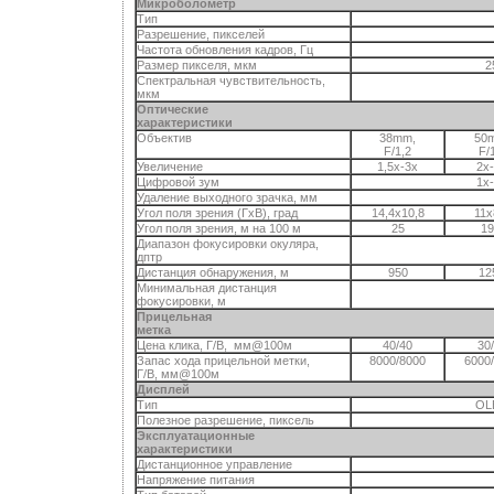
Микроболометр
Тип
Разрешение, пикселей
Частота обновления кадров, Гц
Размер пикселя, мкм
2
Спектральная чувствительность,
мкм
Оптические
характеристики
Объектив
38mm,
50
F/1,2
F/
Увеличение
1,5x-3x
2x
Цифровой зум
1x
Удаление выходного зрачка, мм
Угол поля зрения (ГxВ), град
14,4х10,8
11х
Угол поля зрения, м на 100 м
25
19
Диапазон фокусировки окуляра,
дптр
Дистанция обнаружения, м
950
12
Минимальная дистанция
фокусировки, м
Прицельная
метка
Цена клика, Г/В, мм@100м
40/40
30
Запас хода прицельной метки,
8000/8000
6000
Г/В, мм@100м
Дисплей
Тип
OL
Полезное разрешение, пиксель
Эксплуатационные
характеристики
Дистанционное управление
Напряжение питания