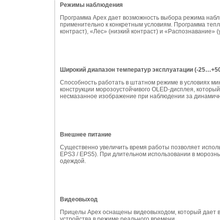
Режимы наблюдения
Программа Apex дает возможность выбора режима наб
применительно к конкретным условиям. Программа теп
контраст), «Лес» (низкий контраст) и «Распознавание»
Широкий диапазон температур эксплуатации (-25…+5
Способность работать в штатном режиме в условиях ми
конструкции морозоустойчивого OLED-дисплея, который 
несмазанное изображение при наблюдении за динамич
Внешнее питание
Существенно увеличить время работы позволяет исполь
EPS3 / EPS5). При длительном использовании в морозн
одеждой.
Видеовыход
Прицелы Apex оснащены видеовыходом, который дает в
устройства в режиме реального времени.