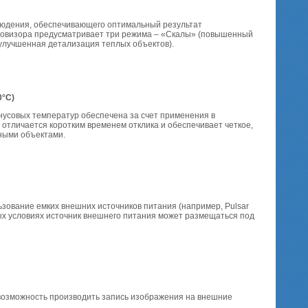
людения, обеспечивающего оптимальный результат
ловизора предусматривает три режима – «Скалы» (повышенный
 (улучшенная детализация теплых объектов).
0°C)
нусовых температур обеспечена за счет применения в
отличается коротким временем отклика и обеспечивает четкое,
ными объектами.
зование емких внешних источников питания (например, Pulsar
ых условиях источник внешнего питания может размещаться под
озможность производить запись изображения на внешние