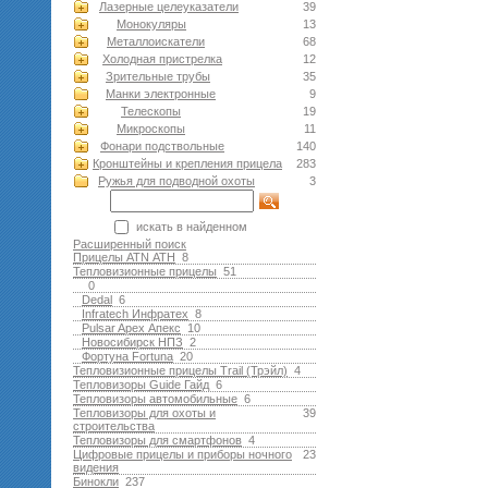
Лазерные целеуказатели
39
Монокуляры
13
Металлоискатели
68
Холодная пристрелка
12
Зрительные трубы
35
Манки электронные
9
Телескопы
19
Микроскопы
11
Фонари подствольные
140
Кронштейны и крепления прицела
283
Ружья для подводной оxоты
3
искать в найденном
Расширенный поиск
Прицелы ATN АТН
8
Тепловизионные прицелы
51
0
Dedal
6
Infratech Инфратех
8
Pulsar Apex Апекс
10
Новосибирск НПЗ
2
Фортуна Fortuna
20
Тепловизионные прицелы Trail (Трэйл)
4
Тепловизоры Guide Гайд
6
Тепловизоры автомобильные
6
Тепловизоры для охоты и
39
строительства
Тепловизоры для смартфонов
4
Цифровые прицелы и приборы ночного
23
видения
Бинокли
237