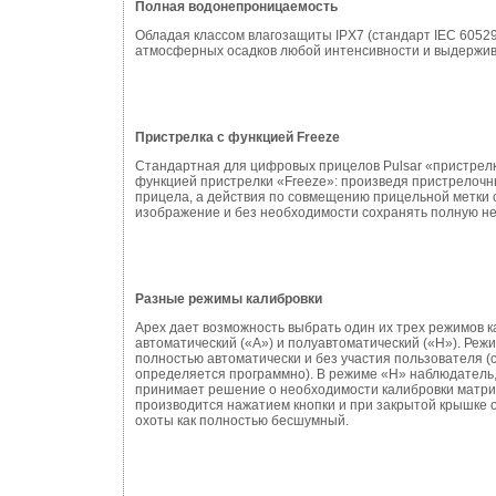
Полная водонепроницаемость
Обладая классом влагозащиты IPX7 (стандарт IEC 60529
атмосферных осадков любой интенсивности и выдержива
Пристрелка с функцией Freeze
Стандартная для цифровых прицелов Pulsar «пристрел
функцией пристрелки «Freeze»: произведя пристрелочн
прицела, а действия по совмещению прицельной метки 
изображение и без необходимости сохранять полную н
Разные режимы калибровки
Apex дает возможность выбрать один их трех режимов 
автоматический («А») и полуавтоматический («H»). Реж
полностью автоматически и без участия пользователя (
определяется программно). В режиме «Н» наблюдатель,
принимает решение о необходимости калибровки матриц
производится нажатием кнопки и при закрытой крышке 
охоты как полностью бесшумный.