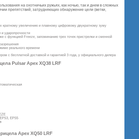
зования на охотничьих ружьях, как ночью, так и днем в сложных
аличии препятствий, затрудняющих обнаружение цели (ветки,
 4-х кратному увеличению и плавному цифровому двукратному зуму
и и ударопрочности
ке с функцией Freeze, запоминанию трех точек пристрелки и сменной
 разрешения
ежиме реального времени
ером с бесплатной доставкой и гарантией 3 года, у официального дилера
ела Pulsar Apex XQ38 LRF
втоматическая
EEZE
 EPS3, EPS5
в
рицела Apex XQ50 LRF