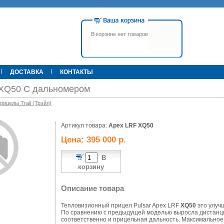
В корзине нет товаров
ДОСТАВКА
КОНТАКТЫ
 XQ50 С дальномером
ицелы Trail (Трэйл)
00 р.
Артикул товара:
79 900 р.
Apex LRF XQ50
395 000 р.
Т
Прицел ATN X-Sight-4k Pro,
Pulsar Apex LRF XQ50 С
Цена: 395 000 р.
3-14, день/ночь (до
дальномером
600м/400м), трубка 30мм,
фото/видео, IOS/Android, до
В
6000Дж, 940гр.
корзину
Описание товара
Тепловизионный прицел Pulsar Apex LRF
XQ50
это улуч
По сравнению с предыдущей моделью выросла дистанция
соответственно и прицельная дальность. Максимальное 