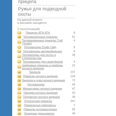
прицела
Ружья для подводной
оxоты
На данный момент
в магазине находится:
2 посетитель(ей)
Прицелы ATN АТН
8
Тепловизионные прицелы
51
Тепловизионные прицелы Trail
4
(Трэйл)
Тепловизоры Guide Гайд
6
Тепловизоры автомобильные
6
Тепловизоры для охоты и
39
строительства
Тепловизоры для смартфонов
4
Цифровые прицелы и приборы
23
ночного видения
Бинокли
237
Прицелы ночного видения
218
Бинокли и очки ночного видения
73
Тепловизоры
49
Монокуляры ночного видения
47
Насадки ночного видения
20
Подсветки ночного видения
38
Оптические прицелы
347
Прицельные комплексы
7
Прицелы коллиматорные
95
Лазерные дальномеры
49