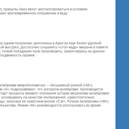
), прицелы Apex могут эксплуатироваться в условиях
ют кратковременное погружение в воду.
ка одним патроном» дополнена в Apex’ах еще более удобной
ый выстрел, достаточно сохранить «стоп-кадр» мишени в памяти
с точкой попадания пули производить, ориентируясь на данное
еподвижность оружия.
калибровки микроболометра — бесшумный ручной («М»),
им «А» подразумевает, что алгоритм калибровки производится
старт процесса (момент опускания шторки механизма калибровки)
 основываясь на качестве изображения, самостоятельно
ы, запуская ее нажатием кнопки «Cal». Ручная калибровка («М»)
объектива. Режим «М» рекомендуется использовать во время