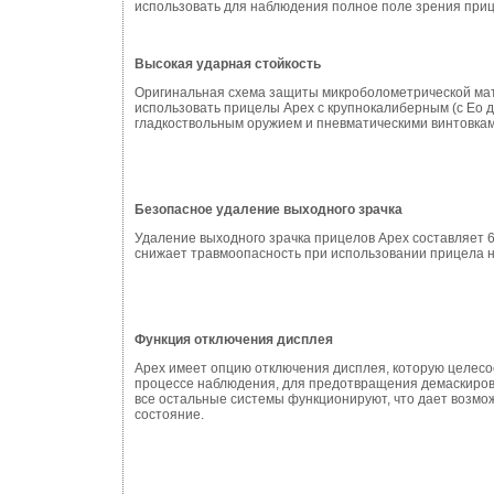
использовать для наблюдения полное поле зрения приц
Высокая ударная стойкость
Оригинальная схема защиты микроболометрической мат
использовать прицелы Apex с крупнокалиберным (с Eo д
гладкоствольным оружием и пневматическими винтовкам
Безопасное удаление выходного зрачка
Удаление выходного зрачка прицелов Apex составляет 6
снижает травмоопасность при использовании прицела н
Функция отключения дисплея
Apex имеет опцию отключения дисплея, которую целесо
процессе наблюдения, для предотвращения демаскировк
все остальные системы функционируют, что дает возмо
состояние.