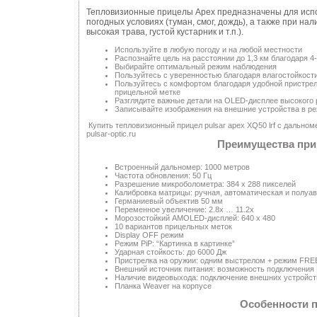
Тепловизионные прицелы Apex предназначены для исполь
погодных условиях (туман, смог, дождь), а также при н
высокая трава, густой кустарник и т.п.).
Используйте в любую погоду и на любой местности
Распознайте цель на расстоянии до 1,3 км благодаря
Выбирайте оптимальный режим наблюдения
Пользуйтесь с уверенностью благодаря влагостойкост
Пользуйтесь с комфортом благодаря удобной пристрел
прицельной метке
Разглядите важные детали на OLED-дисплее высокого
Записывайте изображения на внешние устройства в р
Купить тепловизионный прицел pulsar apex XQ50 lrf с дальном
pulsar-optic.ru
Преимущества приц
Встроенный дальномер: 1000 метров
Частота обновления: 50 Гц
Разрешение микроболометра: 384 х 288 пикселей
Калибровка матрицы: ручная, автоматическая и полуа
Германиевый объектив 50 мм
Переменное увеличение: 2.8x … 11.2x
Морозостойкий AMOLED-дисплей: 640 х 480
10 вариантов прицельных меток
Display OFF режим
Режим PiP: “Картинка в картинке”
Ударная стойкость: до 6000 Дж
Пристрелка на оружии: одним выстрелом + режим FR
Внешний источник питания: возможность подключения
Наличие видеовыхода: подключение внешних устройст
Планка Weaver на корпусе
Особенности п