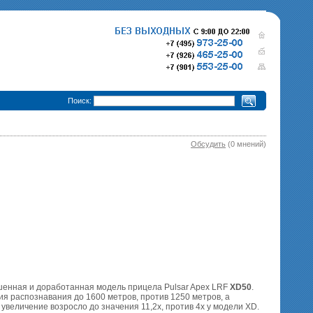
•
Поиск:
Обсудить
(0 мнений)
280 000 р.
365 000 р.
Тепловизионный прицел
Тепловизионный прице
Pulsar Trail XQ50
340 000 р.
Pulsar Trail XP50
епловизионный прицел
Pulsar Trail XP38
шенная и доработанная модель прицела Pulsar Apex LRF
XD50
.
 распознавания до 1600 метров, против 1250 метров, а
увеличение возросло до значения 11,2х, против 4х у модели XD.