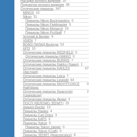
Насадки ночного видения
20
Подсветки ночного видения
38
Оптические прицелы
347
MINOX
10
Nikon
31
Прицелы Nikon Buckmasters
0
Прицелы Nikon Fieldmaster
5
Прицелы Nikon Monarch
19
Прицелы Nikon ProStaff
7
Schmidt & Bender
9
VIXEN
7
ВОМЗ ПИЛАД Вологда
53
НПЗ
10
Оптические прицелы REDFIELD
0
Оптические прицелы HAKKO
0
Оптические прицелы BURRIS
7
Оптические прицелы Hakko (Хакко)
1
Оптические прицелы KAHLES
67
(Австрия)
Оптические прицелы Leica
7
Оптические прицелы Leupold
64
Оптические прицелы NIGHTFORCE
0
Найтфорс
Оптические прицелы Swarovski
2
(сваровски)
Оптические прицелы Дедал
3
ПОСП (БЕЛОМО-ЗЕНИТ)
25
прицел Docter
13
Прицелы Hawke
4
Прицелы Carl Zeiss
3
Прицелы KAPS
3
Прицелы Yukon
0
Прицелы Yukon Jaeger
0
Прицелы Yukon (Craft)
0
Прицелы ЗЕНИТ (Красногорск)
8