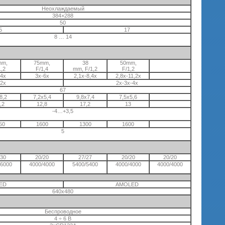
Неохлаждаемый
384×288
50
5
17
8 … 14
mm,
75mm,
38
50mm,
1,2
F/1,4
mm, F/1,2
F/1,2
-4x
3x-6x
2,1x-8,4x
2,8x-11,2x
-2x
2x-3x-4x
67
8,2
7,2х5,4
9,8х7,4
7,5х5,6
,2
12,8
17,2
13
-4…+3,5
50
1600
1300
1600
5
/30
20/20
27/27
20/20
20/20
/6000
4000/4000
5400/5400
4000/4000
4000/4000
ED
AMOLED
640х480
Беспроводное
4 ÷ 6 В