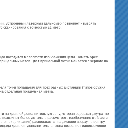
ции. Встроенный лазерный дальномер позволяет измерять
о сканирования с точностью ±1 метр.
гда находится в плоскости изображения цели. Память Apex
прицельных меток. Цвет прицельной метки меняется с черного на
ела точки попадания для трех разных дистанций (типов оружия,
на отдельная прицельная метка.
сти на дисплей дополнительную зону, которая содержит двукратно
о позволяет более детально рассмотреть изображение в области
го прицеливания) располагается на дисплее вверху по центру,
площади дисплея, дополнительная зона позволяет одновременно