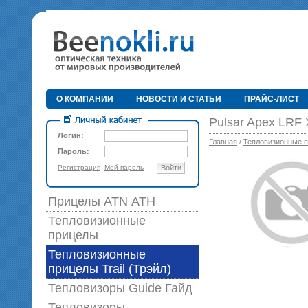
•
О КОМПАНИИ
НОВОСТИ И СТАТЬИ
ПРАЙС-ЛИСТ
Pulsar Apex LRF
Логин:
Главная
/
Тепловизионные пр
Пароль:
Регистрация
Мой пароль
Войти
89 0
Прицелы ATN АТН
Тепловизионные
прицелы
Тепловизионные
прицелы Trail (Трэйл)
Тепловизоры Guide Гайд
Тепловизоры