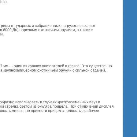
ела.
рицы от ударных и вибрационных нагрузок позволяет
о 6000 Дж) нарезным охотничьим оружием, а также с
и.
7 мм — один из лучших показателей в классе. Это существенно
а крупнокалиберном охотничьем оружии с сильной отдачей.
образно использовать в случаях кратковременных пауз в
и стрелка светом из окуляра прицела. При отключении дисплея
жность мгновенно привести прицел в полностью рабочее