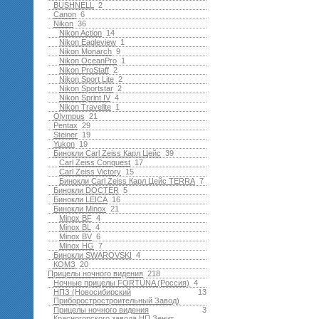
BUSHNELL
2
Canon
6
Nikon
36
Nikon Action
14
Nikon Eagleview
1
Nikon Monarch
9
Nikon OceanPro
1
Nikon ProStaff
2
Nikon Sport Lite
2
Nikon Sportstar
2
Nikon Sprint IV
4
Nikon Travelite
1
Olympus
21
Pentax
29
Steiner
19
Yukon
19
Бинокли Carl Zeiss Карл Цейс
39
Carl Zeiss Conquest
17
Carl Zeiss Victory
15
Бинокли Carl Zeiss Карл Цейс TERRA
7
Бинокли DOCTER
5
Бинокли LEICA
16
Бинокли Minox
21
Minox BF
4
Minox BL
4
Minox BV
6
Minox HG
7
Бинокли SWAROVSKI
4
КОМЗ
20
Прицелы ночного видения
218
Ночные прицелы FORTUNA (Россия)
4
НПЗ (Новосибирский
13
Приборостростроительный Завод)
Прицелы ночного видения
3
Красногорского завода НП Зенит