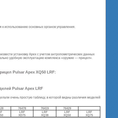
я к использованию основных органов управления.
извести установку Apex с учетом антропометрических данных
мально удобную эксплуатацию комплекса «оружие — прицел».
прицел Pulsar Apex XQ50 LRF:
елей Pulsar Apex LRF
делали очень простую таблицу, в которой видны различия моделей
428
76478
76419
76429
RF
LRF
LRF
LRF
LRF
50
XD75
XQ38
XQ50
XQ75