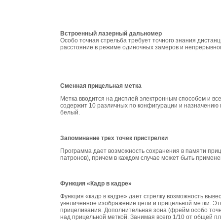
Встроенный лазерный дальномер
Особо точная стрельба требует точного знания дистан
расстояние в режиме одиночных замеров и непрерывног
Сменная прицельная метка
Метка вводится на дисплей электронным способом и все
содержит 10 различных по конфигурации и назначению 
белый.
Запоминание трех точек пристрелки
Программа дает возможность сохранения в памяти приц
патронов), причем в каждом случае может быть примене
Функция «Кадр в кадре»
Функция «кадр в кадре» дает стрелку возможность выве
увеличенное изображение цели и прицельной метки. Эт
прицеливания. Дополнительная зона (фрейм особо точно
над прицельной меткой. Занимая всего 1/10 от общей 