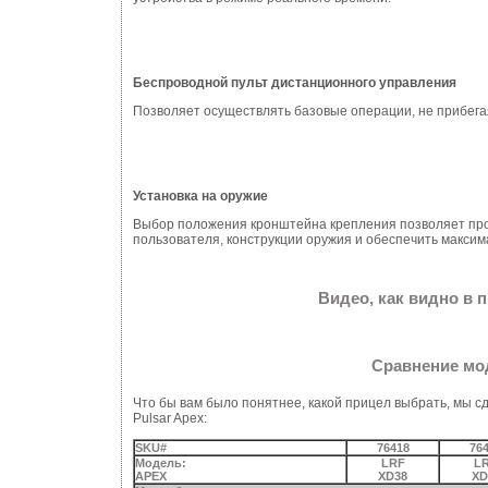
Беспроводной пульт дистанционного управления
Позволяет осуществлять базовые операции, не прибега
Установка на оружие
Выбор положения кронштейна крепления позволяет про
пользователя, конструкции оружия и обеспечить макси
Видео, как видно в 
Сравнение мод
Что бы вам было понятнее, какой прицел выбрать, мы с
Pulsar Apex:
SKU#
76418
76
Модель:
LRF
L
APEX
XD38
XD