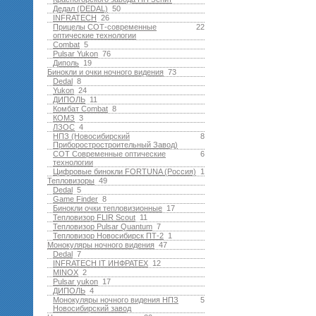
Дедал (DEDAL)
50
INFRATECH
26
Прицелы СОТ-современные
22
оптические технологии
Combat
5
Pulsar Yukon
76
Диполь
19
Бинокли и очки ночного видения
73
Dedal
8
Yukon
24
ДИПОЛЬ
11
Комбат Combat
8
КОМЗ
3
ЛЗОС
4
НПЗ (Новосибирский
8
Приборостростроительный Завод)
СОТ Современные оптические
6
технологии
Цифровые бинокли FORTUNA (Россия)
1
Тепловизоры
49
Dedal
5
Game Finder
8
Бинокли очки тепловизионные
17
Тепловизор FLIR Scout
11
Тепловизор Pulsar Quantum
7
Тепловизор Новосибирск ПТ-2
1
Монокуляры ночного видения
47
Dedal
7
INFRATECH IT ИНФРАТЕХ
12
MINOX
2
Pulsar yukon
17
ДИПОЛЬ
4
Монокуляры ночного видения НПЗ
5
Новосибирский завод