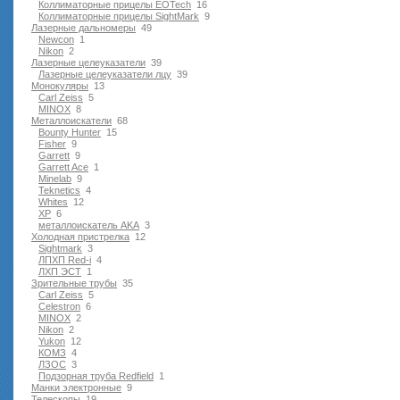
Коллиматорные прицелы EOTech
16
Коллиматорные прицелы SightMark
9
Лазерные дальномеры
49
Newcon
1
Nikon
2
Лазерные целеуказатели
39
Лазерные целеуказатели лцу
39
Монокуляры
13
Carl Zeiss
5
MINOX
8
Металлоискатели
68
Bounty Hunter
15
Fisher
9
Garrett
9
Garrett Ace
1
Minelab
9
Teknetics
4
Whites
12
XP
6
металлоискатель AKA
3
Холодная пристрелка
12
Sightmark
3
ЛПХП Red-i
4
ЛХП ЭСТ
1
Зрительные трубы
35
Carl Zeiss
5
Celestron
6
MINOX
2
Nikon
2
Yukon
12
КОМЗ
4
ЛЗОС
3
Подзорная труба Redfield
1
Манки электронные
9
Телескопы
19