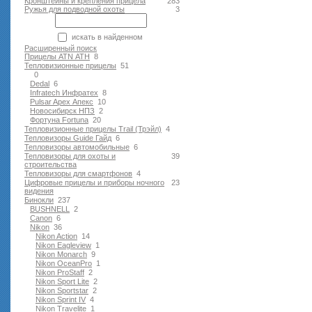
Кронштейны и крепления прицела
283
Ружья для подводной оxоты
3
искать в найденном
Расширенный поиск
Прицелы ATN АТН
8
Тепловизионные прицелы
51
0
Dedal
6
Infratech Инфратех
8
Pulsar Apex Апекс
10
Новосибирск НПЗ
2
Фортуна Fortuna
20
Тепловизионные прицелы Trail (Трэйл)
4
Тепловизоры Guide Гайд
6
Тепловизоры автомобильные
6
Тепловизоры для охоты и
39
строительства
Тепловизоры для смартфонов
4
Цифровые прицелы и приборы ночного
23
видения
Бинокли
237
BUSHNELL
2
Canon
6
Nikon
36
Nikon Action
14
Nikon Eagleview
1
Nikon Monarch
9
Nikon OceanPro
1
Nikon ProStaff
2
Nikon Sport Lite
2
Nikon Sportstar
2
Nikon Sprint IV
4
Nikon Travelite
1