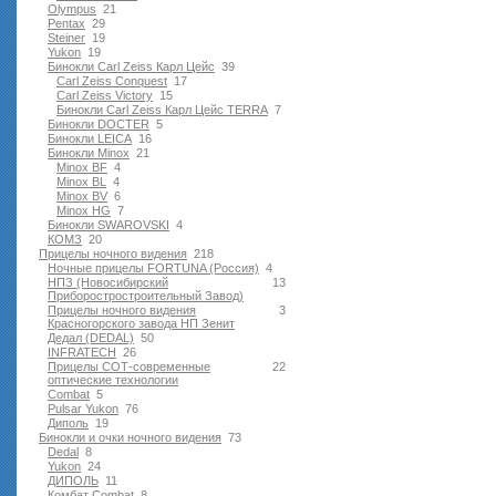
Olympus
21
Pentax
29
Steiner
19
Yukon
19
Бинокли Carl Zeiss Карл Цейс
39
Carl Zeiss Conquest
17
Carl Zeiss Victory
15
Бинокли Carl Zeiss Карл Цейс TERRA
7
Бинокли DOCTER
5
Бинокли LEICA
16
Бинокли Minox
21
Minox BF
4
Minox BL
4
Minox BV
6
Minox HG
7
Бинокли SWAROVSKI
4
КОМЗ
20
Прицелы ночного видения
218
Ночные прицелы FORTUNA (Россия)
4
НПЗ (Новосибирский
13
Приборостростроительный Завод)
Прицелы ночного видения
3
Красногорского завода НП Зенит
Дедал (DEDAL)
50
INFRATECH
26
Прицелы СОТ-современные
22
оптические технологии
Combat
5
Pulsar Yukon
76
Диполь
19
Бинокли и очки ночного видения
73
Dedal
8
Yukon
24
ДИПОЛЬ
11
Комбат Combat
8