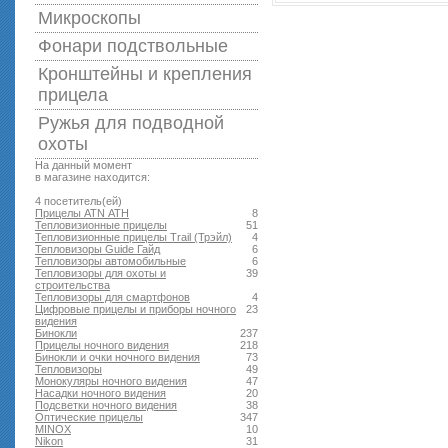
Микроскопы
Фонари подствольные
Кронштейны и крепления
прицела
Ружья для подводной
оxоты
На данный момент
в магазине находится:
4 посетитель(ей)
Прицелы ATN АТН
8
Тепловизионные прицелы
51
Тепловизионные прицелы Trail (Трэйл)
4
Тепловизоры Guide Гайд
6
Тепловизоры автомобильные
6
Тепловизоры для охоты и
39
строительства
Тепловизоры для смартфонов
4
Цифровые прицелы и приборы ночного
23
видения
Бинокли
237
Прицелы ночного видения
218
Бинокли и очки ночного видения
73
Тепловизоры
49
Монокуляры ночного видения
47
Насадки ночного видения
20
Подсветки ночного видения
38
Оптические прицелы
347
MINOX
10
Nikon
31