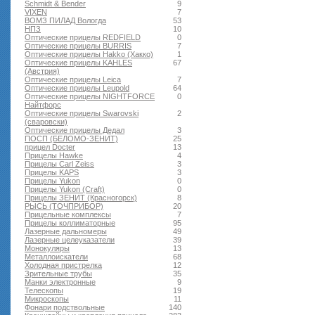
Schmidt & Bender
9
VIXEN
7
ВОМЗ ПИЛАД Вологда
53
НПЗ
10
Оптические прицелы REDFIELD
0
Оптические прицелы BURRIS
7
Оптические прицелы Hakko (Хакко)
1
Оптические прицелы KAHLES
67
(Австрия)
Оптические прицелы Leica
7
Оптические прицелы Leupold
64
Оптические прицелы NIGHTFORCE
0
Найтфорс
Оптические прицелы Swarovski
2
(сваровски)
Оптические прицелы Дедал
3
ПОСП (БЕЛОМО-ЗЕНИТ)
25
прицел Docter
13
Прицелы Hawke
4
Прицелы Carl Zeiss
3
Прицелы KAPS
3
Прицелы Yukon
0
Прицелы Yukon (Craft)
0
Прицелы ЗЕНИТ (Красногорск)
8
РЫСЬ (ТОЧПРИБОР)
20
Прицельные комплексы
7
Прицелы коллиматорные
95
Лазерные дальномеры
49
Лазерные целеуказатели
39
Монокуляры
13
Металлоискатели
68
Холодная пристрелка
12
Зрительные трубы
35
Манки электронные
9
Телескопы
19
Микроскопы
11
Фонари подствольные
140