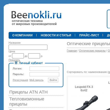
•
О КОМПАНИИ
НОВОСТИ И СТАТЬИ
ПРАЙС-ЛИСТ
Д
Название
Оптические прицелы
Главная
/
Оптические прицелы
/
О
Цена
от
до
р.
Показать
89 000 р
Логин:
Сортировать по: наименованию (
в
Пароль:
Регистрация
Мой пароль
Войти
L
Leupold FX-3
6x42
Прицелы ATN АТН
Тепловизионные
прицелы