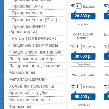
Прицелы KAPS
В корзину
Прицелы Yukon
26 880 р.
Прицелы Yukon (Craft)
Подробнее
Прицелы ЗЕНИТ
(Красногорск)
VX-3 3,5-10x50
Leu
РЫСЬ (ТОЧПРИБОР)
German-
Прицельные комплексы
В корзину
Прицелы коллиматорные
39 000 р.
Лазерные дальномеры
Подробнее
Лазерные целеуказатели
Монокуляры
VX-3L 3,5-10x50
VX
Металлоискатели
Холодная пристрелка
В корзину
Зрительные трубы
50 400 р.
Манки электронные
Подробнее
Телескопы