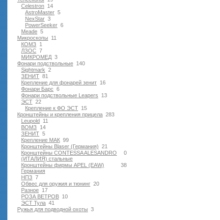
Celestron
14
AstroMaster
5
NexStar
3
PowerSeeker
6
Meade
5
Микроскопы
11
КОМЗ
1
ЛЗОС
7
МИКРОМЕД
3
Фонари подствольные
140
Sightmark
2
ЗЕНИТ
81
Крепление для фонарей зенит
16
Фонари Барс
6
Фонари подствольные Leapers
13
ЭСТ
22
Крепление к ФО ЭСТ
15
Кронштейны и крепления прицела
283
Leupold
11
ВОМЗ
14
ЗЕНИТ
5
Крепление МАК
99
Кронштейны Blaser (Германия)
21
Кронштейны CONTESSA ALESANDRO
0
(ИТАЛИЯ) стальные
Кронштейны фирмы APEL (EAW)
38
Германия
НПЗ
7
Обвес для оружия и тюнинг
20
Разное
17
РОЗА ВЕТРОВ
10
ЭСТ Тула
41
Ружья для подводной оxоты
3