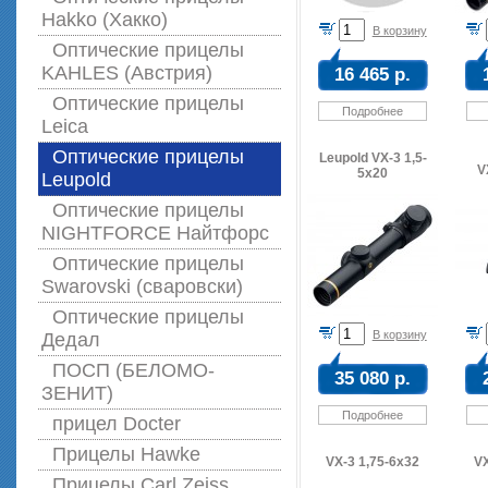
Hakko (Хакко)
В корзину
Оптические прицелы
KAHLES (Австрия)
16 465 р.
Оптические прицелы
Подробнее
Leica
Оптические прицелы
Leupold VX-3 1,5-
V
5x20
Leupold
Оптические прицелы
NIGHTFORCE Найтфорс
Оптические прицелы
Swarovski (сваровски)
Оптические прицелы
В корзину
Дедал
ПОСП (БЕЛОМО-
35 080 р.
ЗЕНИТ)
Подробнее
прицел Docter
Прицелы Hawke
VX-3 1,75-6x32
VX
Прицелы Carl Zeiss