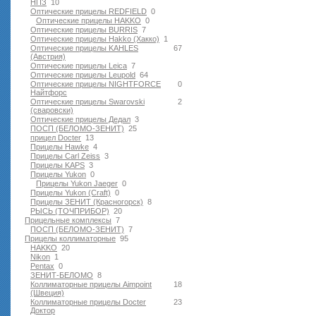
НПЗ
10
Оптические прицелы REDFIELD
0
Оптические прицелы HAKKO
0
Оптические прицелы BURRIS
7
Оптические прицелы Hakko (Хакко)
1
Оптические прицелы KAHLES
67
(Австрия)
Оптические прицелы Leica
7
Оптические прицелы Leupold
64
Оптические прицелы NIGHTFORCE
0
Найтфорс
Оптические прицелы Swarovski
2
(сваровски)
Оптические прицелы Дедал
3
ПОСП (БЕЛОМО-ЗЕНИТ)
25
прицел Docter
13
Прицелы Hawke
4
Прицелы Carl Zeiss
3
Прицелы KAPS
3
Прицелы Yukon
0
Прицелы Yukon Jaeger
0
Прицелы Yukon (Craft)
0
Прицелы ЗЕНИТ (Красногорск)
8
РЫСЬ (ТОЧПРИБОР)
20
Прицельные комплексы
7
ПОСП (БЕЛОМО-ЗЕНИТ)
7
Прицелы коллиматорные
95
HAKKO
20
Nikon
1
Pentax
0
ЗЕНИТ-БЕЛОМО
8
Коллиматорные прицелы Aimpoint
18
(Швеция)
Коллиматорные прицелы Docter
23
Доктор