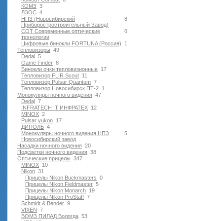
КОМЗ
3
ЛЗОС
4
НПЗ (Новосибирский
8
Приборостростроительный Завод)
СОТ Современные оптические
6
технологии
Цифровые бинокли FORTUNA (Россия)
1
Тепловизоры
49
Dedal
5
Game Finder
8
Бинокли очки тепловизионные
17
Тепловизор FLIR Scout
11
Тепловизор Pulsar Quantum
7
Тепловизор Новосибирск ПТ-2
1
Монокуляры ночного видения
47
Dedal
7
INFRATECH IT ИНФРАТЕХ
12
MINOX
2
Pulsar yukon
17
ДИПОЛЬ
4
Монокуляры ночного видения НПЗ
5
Новосибирский завод
Насадки ночного видения
20
Подсветки ночного видения
38
Оптические прицелы
347
MINOX
10
Nikon
31
Прицелы Nikon Buckmasters
0
Прицелы Nikon Fieldmaster
5
Прицелы Nikon Monarch
19
Прицелы Nikon ProStaff
7
Schmidt & Bender
9
VIXEN
7
ВОМЗ ПИЛАД Вологда
53